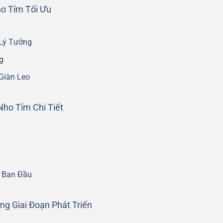
ho Tím Tối Ưu
 Lý Tưởng
g
Giàn Leo
ho Tím Chi Tiết
 Ban Đầu
g Giai Đoạn Phát Triển