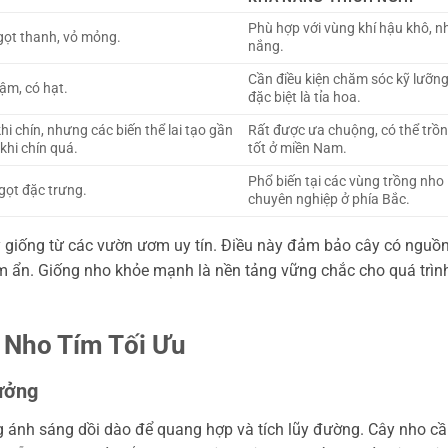
Phù hợp với vùng khí hậu khô, n
ngọt thanh, vỏ mỏng.
nắng.
Cần điều kiện chăm sóc kỹ lưỡng
đậm, có hạt.
đặc biệt là tỉa hoa.
 chín, nhưng các biến thể lai tạo gần
Rất được ưa chuộng, có thể trồ
khi chín quá.
tốt ở miền Nam.
Phổ biến tại các vùng trồng nho
gọt đặc trưng.
chuyên nghiệp ở phía Bắc.
 giống từ các vườn ươm uy tín. Điều này đảm bảo cây có nguồ
 ẩn. Giống nho khỏe mạnh là nền tảng vững chắc cho quá trìn
 Nho Tím Tối Ưu
ưởng
ng ánh sáng dồi dào để quang hợp và tích lũy đường. Cây nho c