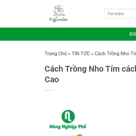
Bỏ
qua
Tìm
kiếm:
nội
dung
GI
Trang Chủ
»
TIN TỨC
»
Cách Trồng Nho Tí
Cách Trồng Nho Tím cách
Cao