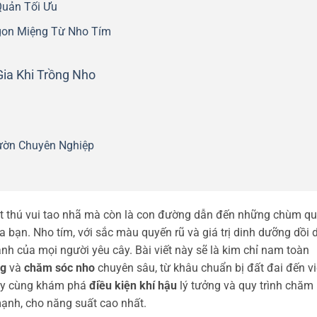
Quản Tối Ưu
gon Miệng Từ Nho Tím
ia Khi Trồng Nho
ườn Chuyên Nghiệp
ột thú vui tao nhã mà còn là con đường dẫn đến những chùm q
 bạn. Nho tím, với sắc màu quyến rũ và giá trị dinh dưỡng dồi 
h của mọi người yêu cây. Bài viết này sẽ là kim chỉ nam toàn
ng
và
chăm sóc nho
chuyên sâu, từ khâu chuẩn bị đất đai đến v
ãy cùng khám phá
điều kiện khí hậu
lý tưởng và quy trình chăm
mạnh, cho năng suất cao nhất.