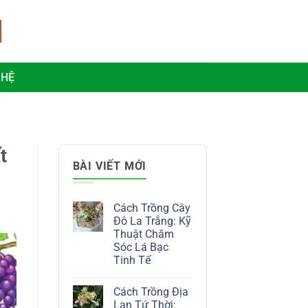
 HỆ
t
BÀI VIẾT MỚI
Cách Trồng Cây
Đô La Trắng: Kỹ
Thuật Chăm
Sóc Lá Bạc
Tinh Tế
Không
có
Cách Trồng Địa
bình
luận
Lan Tứ Thời: