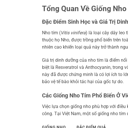
Tổng Quan Về Giống Nho T
Đặc Điểm Sinh Học và Giá Trị Din
Nho tím (
Vitis vinifera
) là loại cây dây le
thuộc họ Nho, được trồng phổ biến trên toà
nhiên cao khiến loại quả này trở thành n
Giá trị dinh dưỡng của nho tím là điểm nổ
biệt là Resveratrol và Anthocyanin, trong 
này đã được chứng minh là có lợi ích to l
bảo vệ tế bào khỏi tác hại của gốc tự do.
Các Giống Nho Tím Phổ Biến Ở V
Việc lựa chọn giống nho phù hợp với điều
công. Tại Việt Nam, một số giống nho tím
GIỐNG NHO
ĐẶC ĐIỂM QUẢ