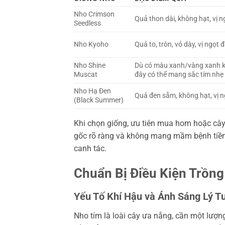
Nho Crimson
Quả thon dài, không hạt, vị 
Seedless
Nho Kyoho
Quả to, tròn, vỏ dày, vị ngọt 
Nho Shine
Dù có màu xanh/vàng xanh khi
Muscat
đây có thể mang sắc tím nhẹ 
Nho Hạ Đen
Quả đen sẫm, không hạt, vị n
(Black Summer)
Khi chọn giống, ưu tiên mua hom hoặc cây
gốc rõ ràng và không mang mầm bệnh tiềm
canh tác.
Chuẩn Bị Điều Kiện Trồng
Yếu Tố Khí Hậu và Ánh Sáng Lý T
Nho tím là loài cây ưa nắng, cần một lượ