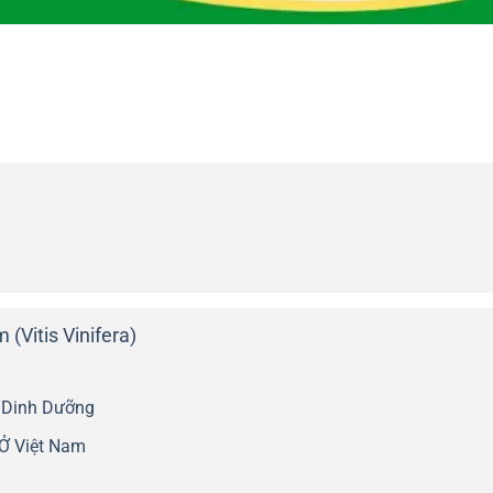
(Vitis Vinifera)
ị Dinh Dưỡng
Ở Việt Nam