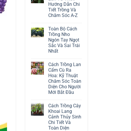
ở
Hướng Dẫn Chi
Cách
Trồng
Tiết Trồng Và
Cây
Chăm Sóc A-Z
Đô
La
Không
Trắng:
có
Kỹ
Toàn Bộ Cách
bình
Thuật
luận
Trồng Nho
Chăm
ở
Sóc
Ngón Tay Ngọt
Cách
Lá
Trồng
Sắc Và Sai Trái
Bạc
Địa
Tinh
Nhất
Lan
Tế
Tứ
Không
Thời:
có
Hướng
Cách Trồng Lan
bình
Dẫn
luận
Cẩm Cù Ra
Chi
ở
Tiết
Hoa: Kỹ Thuật
Toàn
Trồng
Bộ
Chăm Sóc Toàn
Và
Cách
Chăm
Diện Cho Người
Trồng
Sóc
Nho
Mới Bắt Đầu
A-
Ngón
Z
Không
Tay
có
Ngọt
Cách Trồng Cây
bình
Sắc
luận
Và
Khoai Lang
ở
Sai
Cảnh Thủy Sinh
Cách
Trái
Trồng
Nhất
Chi Tiết Và
Lan
Toàn Diện
Cẩm