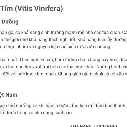
ím (Vitis Vinifera)
h Dưỡng
o thân gỗ, có khả năng sinh trưởng mạnh mẽ nhờ các tua cuốn. C
n thế giới nhờ khả năng thích nghi tốt. Khả năng tích lũy đường
guồn thực phẩm và nguyên liệu chế biến được ưa chuộng.
i bật nhất. Theo nghiên cứu, hàm lượng chất chống oxy hóa, đặc
vỏ và hạt nho tím vượt trội hơn các loại nho khác. Những hoạt ch
ớn đối với sức khỏe tim mạch. Chúng giúp giảm cholesterol xấu 
iệt Nam
 kiện thổ nhưỡng và khí hậu là bước đầu tiên để đảm bảo thành
 đã được trồng và cho năng suất cao.
KHẢ NĂNG THÍCH NGHI