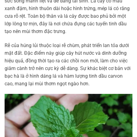
sức sống mãnh liệt và dễ dàng tái sinh. Lá cây có màu
xanh đậm, hình thuôn dài hoặc hình trứng, mép lá có răng
cưa rõ rệt. Toàn bộ thân và lá cây được bao phủ bởi một
lớp lông tơ mịn, đây là nơi chứa đựng các tuyến tinh dầu
tạo nên mùi thơm đặc trưng.
Rễ của húng lủi thuộc loại rễ chùm, phát triển lan tỏa dưới
mặt đất. Đặc điểm này giúp cây hút nước và dinh dưỡng
hiệu quả, đồng thời tạo ra các chồi non mới, làm cho việc
giâm cành trở nên cực kỳ dễ dàng. Sự khác biệt cơ bản với
bạc hà là ở hình dáng lá và hàm lượng tinh dầu carvon
cao, mang lại mùi thơm ngọt ngào hơn.