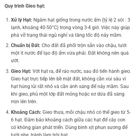
Quy trình Gieo hạt:
Xử lý Hạt:
Ngâm hạt giống trong nước ấm (tỷ lệ 2 sôi : 3
lạnh, khoảng 40-50°C) trong vòng 3-4 giờ. Việc này giúp
phá vỡ trạng thái ngủ nghỉ và tăng tốc độ nảy mầm.
Chuẩn bị Đất:
Cho đất đã phối trộn sẵn vào chậu, tưới
một ít nước để tạo độ ẩm vừa phải. Đất không nên quá
ướt.
Gieo Hạt:
Vớt hạt ra, để ráo nước, sau đó tiến hành gieo.
Gieo hạt trực tiếp lên bề mặt đất, không cần vùi sâu vì
hạt húng lủi rất nhỏ và cần ánh sáng để nảy mầm. Sau
khi gieo, phủ một lớp đất mỏng hoặc xơ dừa đã sàng
mịn lên trên.
Khoảng Cách:
Gieo thưa, mỗi chậu nhỏ có thể gieo từ 5-
6 hạt. Đảm bảo khoảng cách giữa các hạt để cây con
có không gian phát triển. Dùng bình xịt phun sương để
tưới nhẹ, tránh làm trôi hạt.