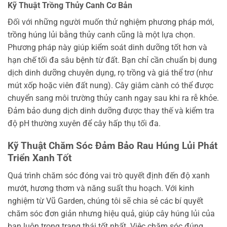
Kỹ Thuật Trồng Thủy Canh Cơ Bản
Đối với những người muốn thử nghiệm phương pháp mới,
trồng húng lủi bằng thủy canh cũng là một lựa chọn.
Phương pháp này giúp kiểm soát dinh dưỡng tốt hơn và
hạn chế tối đa sâu bệnh từ đất. Bạn chỉ cần chuẩn bị dung
dịch dinh dưỡng chuyên dụng, rọ trồng và giá thể trơ (như
mút xốp hoặc viên đất nung). Cây giâm cành có thể được
chuyển sang môi trường thủy canh ngay sau khi ra rễ khỏe.
Đảm bảo dung dịch dinh dưỡng được thay thế và kiểm tra
độ pH thường xuyên để cây hấp thụ tối đa.
Kỹ Thuật Chăm Sóc Đảm Bảo Rau Húng Lủi Phát
Triển Xanh Tốt
Quá trình chăm sóc đóng vai trò quyết định đến độ xanh
mướt, hương thơm và năng suất thu hoạch. Với kinh
nghiệm từ Vũ Garden, chúng tôi sẽ chia sẻ các bí quyết
chăm sóc đơn giản nhưng hiệu quả, giúp cây húng lủi của
bạn luôn trong trạng thái tốt nhất. Việc chăm sóc đúng