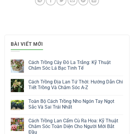
BÀI VIẾT MỚI
Cách Trồng Cây Đô La Trắng: Kỹ Thuật
Chăm Sóc Lá Bạc Tinh Tế
Không
có
Cách Trồng Địa Lan Tứ Thời: Hướng Dẫn Chi
bình
luận
Tiết Trồng Và Chăm Sóc A-Z
ở
Cách
Không
Trồng
có
Toàn Bộ Cách Trồng Nho Ngón Tay Ngọt
Cây
bình
Đô
luận
Sắc Và Sai Trái Nhất
La
ở
Trắng:
Cách
Không
Kỹ
Trồng
có
Cách Trồng Lan Cẩm Cù Ra Hoa: Kỹ Thuật
Thuật
Địa
bình
Chăm
Lan
luận
Chăm Sóc Toàn Diện Cho Người Mới Bắt
Sóc
Tứ
ở
Đầu
Lá
Thời:
Toàn