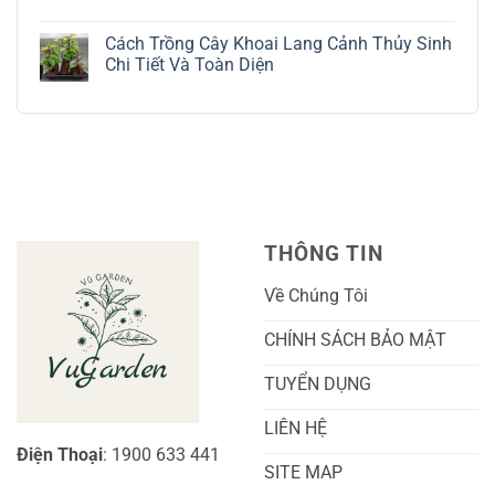
Bạc
Hướng
Bộ
Không
Tinh
Dẫn
Cách
có
Tế
Chi
Trồng
Cách Trồng Cây Khoai Lang Cảnh Thủy Sinh
bình
Tiết
Nho
luận
Chi Tiết Và Toàn Diện
Trồng
Ngón
ở
Và
Tay
Cách
Không
Chăm
Ngọt
Trồng
có
Sóc
Sắc
Lan
bình
A-
Và
Cẩm
luận
Z
Sai
Cù
ở
Trái
Ra
Cách
Nhất
Hoa:
Trồng
Kỹ
Cây
Thuật
Khoai
Chăm
Lang
Sóc
Cảnh
Toàn
Thủy
THÔNG TIN
Diện
Sinh
Cho
Chi
Người
Tiết
Về Chúng Tôi
Mới
Và
Bắt
Toàn
Đầu
Diện
CHÍNH SÁCH BẢO MẬT
TUYỂN DỤNG
LIÊN HỆ
Điện Thoại
: 1900 633 441
SITE MAP