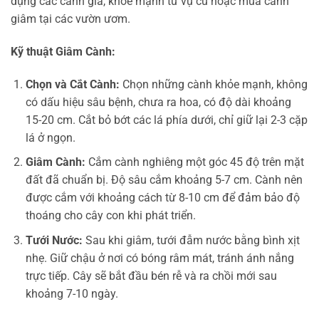
dụng các cành già, khỏe mạnh từ vụ cũ hoặc mua cành
giâm tại các vườn ươm.
Kỹ thuật Giâm Cành:
Chọn và Cắt Cành:
Chọn những cành khỏe mạnh, không
có dấu hiệu sâu bệnh, chưa ra hoa, có độ dài khoảng
15-20 cm. Cắt bỏ bớt các lá phía dưới, chỉ giữ lại 2-3 cặp
lá ở ngọn.
Giâm Cành:
Cắm cành nghiêng một góc 45 độ trên mặt
đất đã chuẩn bị. Độ sâu cắm khoảng 5-7 cm. Cành nên
được cắm với khoảng cách từ 8-10 cm để đảm bảo độ
thoáng cho cây con khi phát triển.
Tưới Nước:
Sau khi giâm, tưới đẫm nước bằng bình xịt
nhẹ. Giữ chậu ở nơi có bóng râm mát, tránh ánh nắng
trực tiếp. Cây sẽ bắt đầu bén rễ và ra chồi mới sau
khoảng 7-10 ngày.