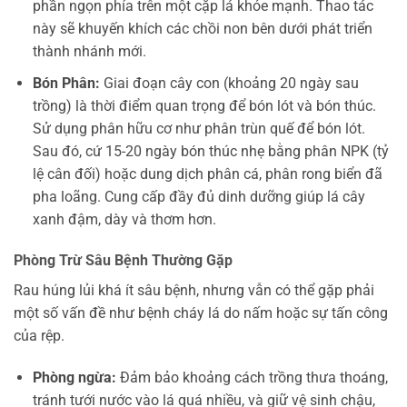
phần ngọn phía trên một cặp lá khỏe mạnh. Thao tác
này sẽ khuyến khích các chồi non bên dưới phát triển
thành nhánh mới.
Bón Phân:
Giai đoạn cây con (khoảng 20 ngày sau
trồng) là thời điểm quan trọng để bón lót và bón thúc.
Sử dụng phân hữu cơ như phân trùn quế để bón lót.
Sau đó, cứ 15-20 ngày bón thúc nhẹ bằng phân NPK (tỷ
lệ cân đối) hoặc dung dịch phân cá, phân rong biển đã
pha loãng. Cung cấp đầy đủ dinh dưỡng giúp lá cây
xanh đậm, dày và thơm hơn.
Phòng Trừ Sâu Bệnh Thường Gặp
Rau húng lủi khá ít sâu bệnh, nhưng vẫn có thể gặp phải
một số vấn đề như bệnh cháy lá do nấm hoặc sự tấn công
của rệp.
Phòng ngừa:
Đảm bảo khoảng cách trồng thưa thoáng,
tránh tưới nước vào lá quá nhiều, và giữ vệ sinh chậu,