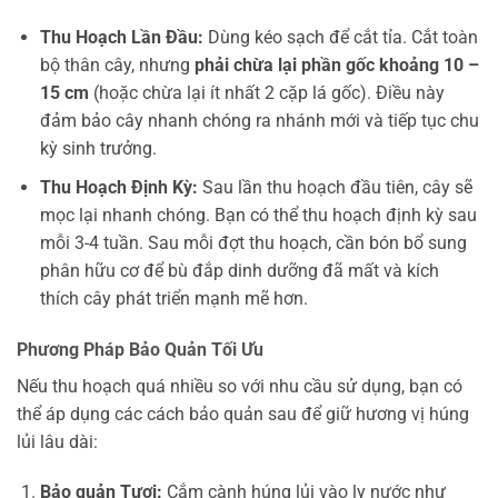
Thu Hoạch Lần Đầu:
Dùng kéo sạch để cắt tỉa. Cắt toàn
bộ thân cây, nhưng
phải chừa lại phần gốc khoảng 10 –
15 cm
(hoặc chừa lại ít nhất 2 cặp lá gốc). Điều này
đảm bảo cây nhanh chóng ra nhánh mới và tiếp tục chu
kỳ sinh trưởng.
Thu Hoạch Định Kỳ:
Sau lần thu hoạch đầu tiên, cây sẽ
mọc lại nhanh chóng. Bạn có thể thu hoạch định kỳ sau
mỗi 3-4 tuần. Sau mỗi đợt thu hoạch, cần bón bổ sung
phân hữu cơ để bù đắp dinh dưỡng đã mất và kích
thích cây phát triển mạnh mẽ hơn.
Phương Pháp Bảo Quản Tối Ưu
Nếu thu hoạch quá nhiều so với nhu cầu sử dụng, bạn có
thể áp dụng các cách bảo quản sau để giữ hương vị húng
lủi lâu dài:
Bảo quản Tươi:
Cắm cành húng lủi vào ly nước như