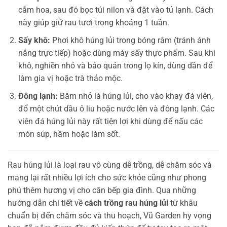
cắm hoa, sau đó bọc túi nilon và đặt vào tủ lạnh. Cách
này giúp giữ rau tươi trong khoảng 1 tuần.
Sấy khô:
Phơi khô húng lủi trong bóng râm (tránh ánh
nắng trực tiếp) hoặc dùng máy sấy thực phẩm. Sau khi
khô, nghiền nhỏ và bảo quản trong lọ kín, dùng dần để
làm gia vị hoặc trà thảo mộc.
Đông lạnh:
Băm nhỏ lá húng lủi, cho vào khay đá viên,
đổ một chút dầu ô liu hoặc nước lên và đông lạnh. Các
viên đá húng lủi này rất tiện lợi khi dùng để nấu các
món súp, hầm hoặc làm sốt.
Rau húng lủi là loại rau vô cùng dễ trồng, dễ chăm sóc và
mang lại rất nhiều lợi ích cho sức khỏe cũng như phong
phú thêm hương vị cho căn bếp gia đình. Qua những
hướng dẫn chi tiết về
cách trồng rau húng lủi
từ khâu
chuẩn bị đến chăm sóc và thu hoạch, Vũ Garden hy vọng