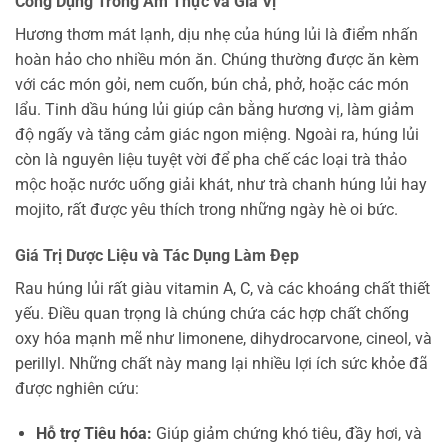
Công Dụng Trong Ẩm Thực và Gia Vị
Hương thơm mát lạnh, dịu nhẹ của húng lủi là điểm nhấn
hoàn hảo cho nhiều món ăn. Chúng thường được ăn kèm
với các món gỏi, nem cuốn, bún chả, phở, hoặc các món
lẩu. Tinh dầu húng lủi giúp cân bằng hương vị, làm giảm
độ ngấy và tăng cảm giác ngon miệng. Ngoài ra, húng lủi
còn là nguyên liệu tuyệt vời để pha chế các loại trà thảo
mộc hoặc nước uống giải khát, như trà chanh húng lủi hay
mojito, rất được yêu thích trong những ngày hè oi bức.
Giá Trị Dược Liệu và Tác Dụng Làm Đẹp
Rau húng lủi rất giàu vitamin A, C, và các khoáng chất thiết
yếu. Điều quan trọng là chúng chứa các hợp chất chống
oxy hóa mạnh mẽ như limonene, dihydrocarvone, cineol, và
perillyl. Những chất này mang lại nhiều lợi ích sức khỏe đã
được nghiên cứu:
Hỗ trợ Tiêu hóa:
Giúp giảm chứng khó tiêu, đầy hơi, và