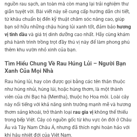
nguồn rau sạch, an toàn mà còn mang lại trải nghiệm thư
giãn tuyệt vời. Bài viết này sẽ cung cấp hướng dẫn chi tiết,
từ khâu chuẩn bị đến kỹ thuật chăm sóc nâng cao, giúp
bạn sở hữu những chậu húng lủi xanh tốt, đảm bảo
hương
vị tinh dầu
và giá trị dinh dưỡng cao nhất. Hãy cùng khám
phá hành trình trồng trọt đầy thú vị này để làm phong phú
thêm khu vườn nhỏ xinh của bạn.
Tìm Hiểu Chung Về Rau Húng Lủi – Người Bạn
Xanh Của Mọi Nhà
Rau húng lủi, hay còn được gọi bằng các tên thân thuộc
như húng nhủi, húng lúi, hoặc húng thơm, là một thành
viên của chi Bạc hà (Mentha), thuộc họ Hoa môi. Loài cây
này nổi tiếng với khả năng sinh trưởng mạnh mẽ và hương
thơm sảng khoái, trở thành loại
rau gia vị
không thể thiếu
trong bếp Việt. Cây có nguồn gốc từ khu vực ôn đới ở Châu
Âu và Tây Nam Châu Á, nhưng đã thích nghi hoàn hảo với
khí hậu nhiệt đới của Việt Nam.