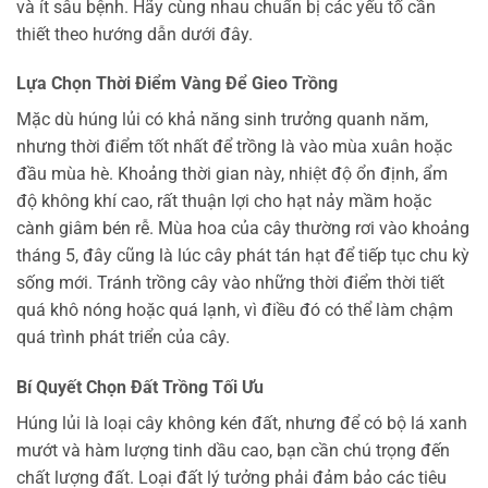
và ít sâu bệnh. Hãy cùng nhau chuẩn bị các yếu tố cần
thiết theo hướng dẫn dưới đây.
Lựa Chọn Thời Điểm Vàng Để Gieo Trồng
Mặc dù húng lủi có khả năng sinh trưởng quanh năm,
nhưng thời điểm tốt nhất để trồng là vào mùa xuân hoặc
đầu mùa hè. Khoảng thời gian này, nhiệt độ ổn định, ẩm
độ không khí cao, rất thuận lợi cho hạt nảy mầm hoặc
cành giâm bén rễ. Mùa hoa của cây thường rơi vào khoảng
tháng 5, đây cũng là lúc cây phát tán hạt để tiếp tục chu kỳ
sống mới. Tránh trồng cây vào những thời điểm thời tiết
quá khô nóng hoặc quá lạnh, vì điều đó có thể làm chậm
quá trình phát triển của cây.
Bí Quyết Chọn Đất Trồng Tối Ưu
Húng lủi là loại cây không kén đất, nhưng để có bộ lá xanh
mướt và hàm lượng tinh dầu cao, bạn cần chú trọng đến
chất lượng đất. Loại đất lý tưởng phải đảm bảo các tiêu