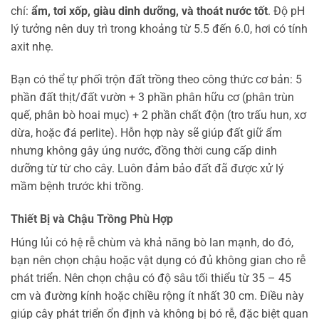
chí:
ẩm, tơi xốp, giàu dinh dưỡng, và thoát nước tốt
. Độ pH
lý tưởng nên duy trì trong khoảng từ 5.5 đến 6.0, hơi có tính
axit nhẹ.
Bạn có thể tự phối trộn đất trồng theo công thức cơ bản: 5
phần đất thịt/đất vườn + 3 phần phân hữu cơ (phân trùn
quế, phân bò hoai mục) + 2 phần chất độn (tro trấu hun, xơ
dừa, hoặc đá perlite). Hỗn hợp này sẽ giúp đất giữ ẩm
nhưng không gây úng nước, đồng thời cung cấp dinh
dưỡng từ từ cho cây. Luôn đảm bảo đất đã được xử lý
mầm bệnh trước khi trồng.
Thiết Bị và Chậu Trồng Phù Hợp
Húng lủi có hệ rễ chùm và khả năng bò lan mạnh, do đó,
bạn nên chọn chậu hoặc vật dụng có đủ không gian cho rễ
phát triển. Nên chọn chậu có độ sâu tối thiểu từ 35 – 45
cm và đường kính hoặc chiều rộng ít nhất 30 cm. Điều này
giúp cây phát triển ổn định và không bị bó rễ, đặc biệt quan