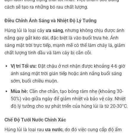
cách sẽ tạo ra những bó rau chất lượng.
Điều Chỉnh Ánh Sáng và Nhiệt Độ Lý Tưởng
Húng lủi là loại cây
ưa sáng
, nhưng không chịu được ánh
nắng gay gắt kéo dài, đặc biệt là vào buổi trưa hè. Ánh
sáng mặt trời trực tiếp, mạnh mẽ có thể làm cháy lá, giảm
chất lượng tinh dầu và làm cây bị cằn cỗi.
Vị trí Tối ưu:
Đặt chậu ở nơi nhận được khoảng 4-6 giờ
ánh sáng mặt trời gián tiếp hoặc ánh nắng buổi sáng
sớm, buổi chiều muộn.
Mùa hè:
Cần che chắn, tạo bóng râm nhẹ (khoảng 30-
50%) vào giữa ngày để giảm nhiệt và bảo vệ cây. Nhiệt
độ lý tưởng cho sự phát triển của húng lủi là từ 20-30°C.
Chế Độ Tưới Nước Chính Xác
Húng lủi là loại rau
ưa nước
, do đó việc cung cấp độ ẩm