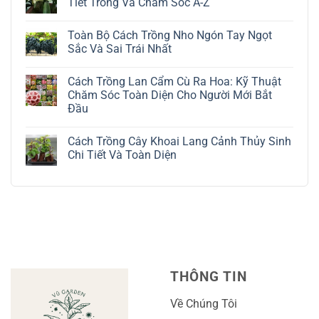
Tiết Trồng Và Chăm Sóc A-Z
ở
Cách
Không
Trồng
có
Toàn Bộ Cách Trồng Nho Ngón Tay Ngọt
Cây
bình
Đô
luận
Sắc Và Sai Trái Nhất
La
ở
Trắng:
Cách
Không
Kỹ
Trồng
có
Cách Trồng Lan Cẩm Cù Ra Hoa: Kỹ Thuật
Thuật
Địa
bình
Chăm
Lan
luận
Chăm Sóc Toàn Diện Cho Người Mới Bắt
Sóc
Tứ
ở
Đầu
Lá
Thời:
Toàn
Bạc
Hướng
Bộ
Không
Tinh
Dẫn
Cách
có
Tế
Chi
Trồng
Cách Trồng Cây Khoai Lang Cảnh Thủy Sinh
bình
Tiết
Nho
luận
Chi Tiết Và Toàn Diện
Trồng
Ngón
ở
Và
Tay
Cách
Không
Chăm
Ngọt
Trồng
có
Sóc
Sắc
Lan
bình
A-
Và
Cẩm
luận
Z
Sai
Cù
ở
Trái
Ra
Cách
Nhất
Hoa:
Trồng
Kỹ
Cây
Thuật
Khoai
Chăm
Lang
Sóc
Cảnh
Toàn
Thủy
THÔNG TIN
Diện
Sinh
Cho
Chi
Người
Tiết
Về Chúng Tôi
Mới
Và
Bắt
Toàn