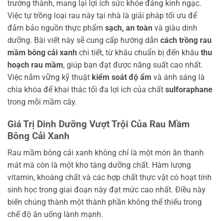
trưởng thành, mang lại lợi ích sức khỏe đáng kinh ngạc.
Việc tự trồng loại rau này tại nhà là giải pháp tối ưu để
đảm bảo nguồn thực phẩm
sạch, an toàn
và giàu dinh
dưỡng. Bài viết này sẽ cung cấp hướng dẫn
cách trồng rau
mầm bông cải xanh
chi tiết, từ khâu chuẩn bị đến khâu
thu
hoạch rau mầm
, giúp bạn đạt được năng suất cao nhất.
Việc nắm vững kỹ thuật
kiểm soát độ ẩm
và ánh sáng là
chìa khóa để khai thác tối đa lợi ích của chất
sulforaphane
trong mỗi mầm cây.
Giá Trị Dinh Dưỡng Vượt Trội Của Rau Mầm
Bông Cải Xanh
Rau mầm bông cải xanh không chỉ là một món ăn thanh
mát mà còn là một kho tàng dưỡng chất. Hàm lượng
vitamin, khoáng chất và các hợp chất thực vật có hoạt tính
sinh học trong giai đoạn này đạt mức cao nhất. Điều này
biến chúng thành một thành phần không thể thiếu trong
chế độ ăn uống lành mạnh.