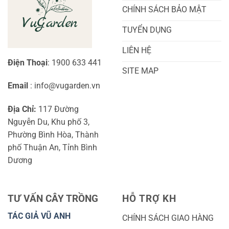
Đầu
Diện
CHÍNH SÁCH BẢO MẬT
TUYỂN DỤNG
LIÊN HỆ
Điện Thoại
: 1900 633 441
SITE MAP
Email
: info@vugarden.vn
Địa Chỉ:
117 Đường
Nguyễn Du, Khu phố 3,
Phường Bình Hòa, Thành
phố Thuận An, Tỉnh Bình
Dương
TƯ VẤN CÂY TRỒNG
HỖ TRỢ KH
TÁC GIẢ VŨ ANH
CHÍNH SÁCH GIAO HÀNG