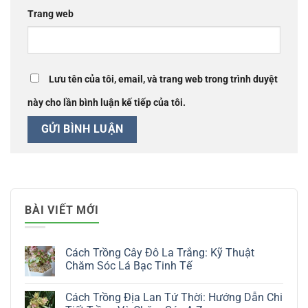
Trang web
Lưu tên của tôi, email, và trang web trong trình duyệt
này cho lần bình luận kế tiếp của tôi.
BÀI VIẾT MỚI
Cách Trồng Cây Đô La Trắng: Kỹ Thuật
Chăm Sóc Lá Bạc Tinh Tế
Không
có
Cách Trồng Địa Lan Tứ Thời: Hướng Dẫn Chi
bình
luận