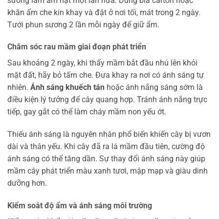
sương làm ẩm hạt một lần nữa. Dùng bìa carton hoặc
khăn ẩm che kín khay và đặt ở nơi tối, mát trong 2 ngày.
Tưới phun sương 2 lần mỗi ngày để giữ ẩm.
Chăm sóc rau mầm giai đoạn phát triển
Sau khoảng 2 ngày, khi thấy mầm bắt đầu nhú lên khỏi
mặt đất, hãy bỏ tấm che. Đưa khay ra nơi có ánh sáng tự
nhiên.
Ánh sáng khuếch tán
hoặc ánh nắng sáng sớm là
điều kiện lý tưởng để cây quang hợp. Tránh ánh nắng trực
tiếp, gay gắt có thể làm cháy mầm non yếu ớt.
Thiếu ánh sáng là nguyên nhân phổ biến khiến cây bị vươn
dài và thân yếu. Khi cây đã ra lá mầm đầu tiên, cường độ
ánh sáng có thể tăng dần. Sự thay đổi ánh sáng này giúp
mầm cây phát triển màu xanh tươi, mập mạp và giàu dinh
dưỡng hơn.
Kiểm soát độ ẩm và ánh sáng môi trường