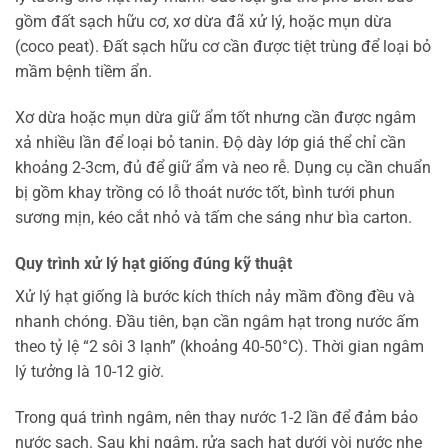
gồm đất sạch hữu cơ, xơ dừa đã xử lý, hoặc mụn dừa
(coco peat). Đất sạch hữu cơ cần được tiệt trùng để loại bỏ
mầm bệnh tiềm ẩn.
Xơ dừa hoặc mụn dừa giữ ẩm tốt nhưng cần được ngâm
xả nhiều lần để loại bỏ tanin. Độ dày lớp giá thể chỉ cần
khoảng 2-3cm, đủ để giữ ẩm và neo rễ. Dụng cụ cần chuẩn
bị gồm khay trồng có lỗ thoát nước tốt, bình tưới phun
sương mịn, kéo cắt nhỏ và tấm che sáng như bìa carton.
Quy trình xử lý hạt giống đúng kỹ thuật
Xử lý hạt giống là bước kích thích nảy mầm đồng đều và
nhanh chóng. Đầu tiên, bạn cần ngâm hạt trong nước ấm
theo tỷ lệ “2 sôi 3 lạnh” (khoảng 40-50°C). Thời gian ngâm
lý tưởng là 10-12 giờ.
Trong quá trình ngâm, nên thay nước 1-2 lần để đảm bảo
nước sạch. Sau khi ngâm, rửa sạch hạt dưới vòi nước nhẹ