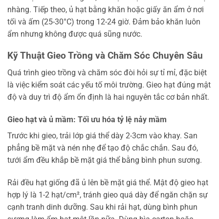
nhàng. Tiếp theo, ủ hạt bằng khăn hoặc giấy ăn ẩm ở nơi
tối và ấm (25-30°C) trong 12-24 giờ. Đảm bảo khăn luôn
ẩm nhưng không được quá sũng nước.
Kỹ Thuật Gieo Trồng và Chăm Sóc Chuyên Sâu
Quá trình gieo trồng và chăm sóc đòi hỏi sự tỉ mỉ, đặc biệt
là việc kiểm soát các yếu tố môi trường. Gieo hạt đúng mật
độ và duy trì độ ẩm ổn định là hai nguyên tắc cơ bản nhất.
Gieo hạt và ủ mầm: Tối ưu hóa tỷ lệ nảy mầm
Trước khi gieo, trải lớp giá thể dày 2-3cm vào khay. San
phẳng bề mặt và nén nhẹ để tạo độ chắc chắn. Sau đó,
tưới ẩm đều khắp bề mặt giá thể bằng bình phun sương.
Rải đều hạt giống đã ủ lên bề mặt giá thể. Mật độ gieo hạt
hợp lý là 1-2 hạt/cm², tránh gieo quá dày để ngăn chặn sự
cạnh tranh dinh dưỡng. Sau khi rải hạt, dùng bình phun