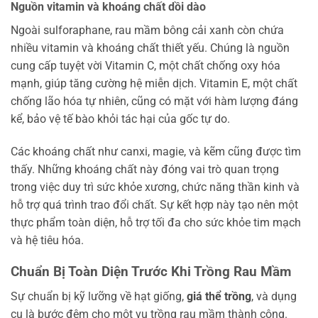
Nguồn vitamin và khoáng chất dồi dào
Ngoài sulforaphane, rau mầm bông cải xanh còn chứa
nhiều vitamin và khoáng chất thiết yếu. Chúng là nguồn
cung cấp tuyệt vời Vitamin C, một chất chống oxy hóa
mạnh, giúp tăng cường hệ miễn dịch. Vitamin E, một chất
chống lão hóa tự nhiên, cũng có mặt với hàm lượng đáng
kể, bảo vệ tế bào khỏi tác hại của gốc tự do.
Các khoáng chất như canxi, magie, và kẽm cũng được tìm
thấy. Những khoáng chất này đóng vai trò quan trọng
trong việc duy trì sức khỏe xương, chức năng thần kinh và
hỗ trợ quá trình trao đổi chất. Sự kết hợp này tạo nên một
thực phẩm toàn diện, hỗ trợ tối đa cho sức khỏe tim mạch
và hệ tiêu hóa.
Chuẩn Bị Toàn Diện Trước Khi Trồng Rau Mầm
Sự chuẩn bị kỹ lưỡng về hạt giống,
giá thể trồng
, và dụng
cụ là bước đệm cho một vụ trồng rau mầm thành công.