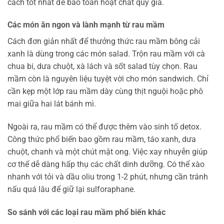
cách tốt nhất để bảo toàn hoạt chất quý giá.
Các món ăn ngon và lành mạnh từ rau mầm
Cách đơn giản nhất để thưởng thức rau mầm bông cải
xanh là dùng trong các món salad. Trộn rau mầm với cà
chua bi, dưa chuột, xà lách và sốt salad tùy chọn. Rau
mầm còn là nguyên liệu tuyệt vời cho món sandwich. Chỉ
cần kẹp một lớp rau mầm dày cùng thịt nguội hoặc phô
mai giữa hai lát bánh mì.
Ngoài ra, rau mầm có thể được thêm vào sinh tố detox.
Công thức phổ biến bao gồm rau mầm, táo xanh, dưa
chuột, chanh và một chút mật ong. Việc xay nhuyễn giúp
cơ thể dễ dàng hấp thụ các chất dinh dưỡng. Có thể xào
nhanh với tỏi và dầu oliu trong 1-2 phút, nhưng cần tránh
nấu quá lâu để giữ lại sulforaphane.
So sánh với các loại rau mầm phổ biến khác