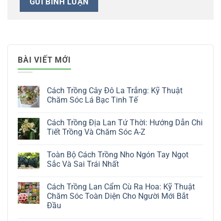
BÀI VIẾT MỚI
Cách Trồng Cây Đô La Trắng: Kỹ Thuật
Chăm Sóc Lá Bạc Tinh Tế
Không
có
Cách Trồng Địa Lan Tứ Thời: Hướng Dẫn Chi
bình
luận
Tiết Trồng Và Chăm Sóc A-Z
ở
Cách
Không
Trồng
có
Toàn Bộ Cách Trồng Nho Ngón Tay Ngọt
Cây
bình
Đô
luận
Sắc Và Sai Trái Nhất
La
ở
Trắng:
Cách
Không
Kỹ
Trồng
có
Cách Trồng Lan Cẩm Cù Ra Hoa: Kỹ Thuật
Thuật
Địa
bình
Chăm
Lan
luận
Chăm Sóc Toàn Diện Cho Người Mới Bắt
Sóc
Tứ
ở
Đầu
Lá
Thời:
Toàn
Bạc
Hướng
Bộ
Không
Tinh
Dẫn
Cách