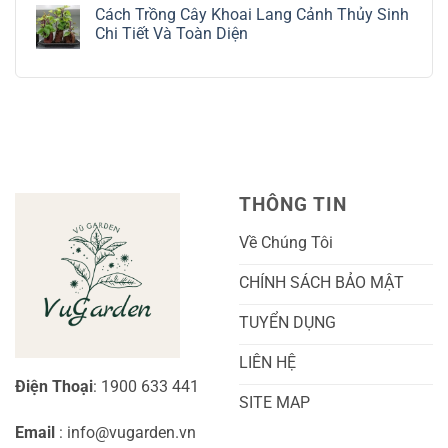
có
Tế
Chi
Trồng
Cách Trồng Cây Khoai Lang Cảnh Thủy Sinh
bình
Tiết
Nho
luận
Chi Tiết Và Toàn Diện
Trồng
Ngón
ở
Và
Tay
Cách
Không
Chăm
Ngọt
Trồng
có
Sóc
Sắc
Lan
bình
A-
Và
Cẩm
luận
Z
Sai
Cù
ở
Trái
Ra
Cách
Nhất
Hoa:
Trồng
Kỹ
Cây
Thuật
Khoai
Chăm
Lang
Sóc
Cảnh
Toàn
Thủy
THÔNG TIN
Diện
Sinh
Cho
Chi
Người
Tiết
Về Chúng Tôi
Mới
Và
Bắt
Toàn
Đầu
Diện
CHÍNH SÁCH BẢO MẬT
TUYỂN DỤNG
LIÊN HỆ
Điện Thoại
: 1900 633 441
SITE MAP
Email
: info@vugarden.vn