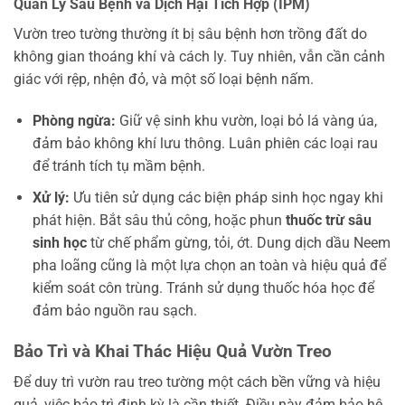
Quản Lý Sâu Bệnh và Dịch Hại Tích Hợp (IPM)
Vườn treo tường thường ít bị sâu bệnh hơn trồng đất do
không gian thoáng khí và cách ly. Tuy nhiên, vẫn cần cảnh
giác với rệp, nhện đỏ, và một số loại bệnh nấm.
Phòng ngừa:
Giữ vệ sinh khu vườn, loại bỏ lá vàng úa,
đảm bảo không khí lưu thông. Luân phiên các loại rau
để tránh tích tụ mầm bệnh.
Xử lý:
Ưu tiên sử dụng các biện pháp sinh học ngay khi
phát hiện. Bắt sâu thủ công, hoặc phun
thuốc trừ sâu
sinh học
từ chế phẩm gừng, tỏi, ớt. Dung dịch dầu Neem
pha loãng cũng là một lựa chọn an toàn và hiệu quả để
kiểm soát côn trùng. Tránh sử dụng thuốc hóa học để
đảm bảo nguồn rau sạch.
Bảo Trì và Khai Thác Hiệu Quả Vườn Treo
Để duy trì vườn rau treo tường một cách bền vững và hiệu
quả, việc bảo trì định kỳ là cần thiết. Điều này đảm bảo hệ