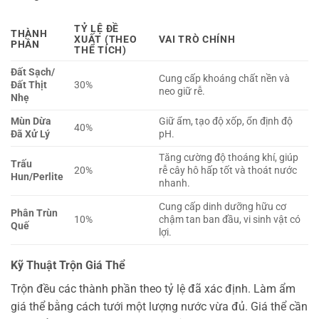
TỶ LỆ ĐỀ
THÀNH
XUẤT (THEO
VAI TRÒ CHÍNH
PHẦN
THỂ TÍCH)
Đất Sạch/
Cung cấp khoáng chất nền và
Đất Thịt
30%
neo giữ rễ.
Nhẹ
Mùn Dừa
Giữ ẩm, tạo độ xốp, ổn định độ
40%
Đã Xử Lý
pH.
Tăng cường độ thoáng khí, giúp
Trấu
20%
rễ cây hô hấp tốt và thoát nước
Hun/Perlite
nhanh.
Cung cấp dinh dưỡng hữu cơ
Phân Trùn
10%
chậm tan ban đầu, vi sinh vật có
Quế
lợi.
Kỹ Thuật Trộn Giá Thể
Trộn đều các thành phần theo tỷ lệ đã xác định. Làm ẩm
giá thể bằng cách tưới một lượng nước vừa đủ. Giá thể cần