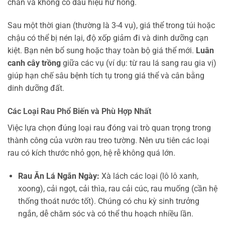
chắn và không có dấu hiệu hư hỏng.
Sau một thời gian (thường là 3-4 vụ), giá thể trong túi hoặc
chậu có thể bị nén lại, độ xốp giảm đi và dinh dưỡng cạn
kiệt. Bạn nên bổ sung hoặc thay toàn bộ giá thể mới.
Luân
canh cây trồng
giữa các vụ (ví dụ: từ rau lá sang rau gia vị)
giúp hạn chế sâu bệnh tích tụ trong giá thể và cân bằng
dinh dưỡng đất.
Các Loại Rau Phổ Biến và Phù Hợp Nhất
Việc lựa chọn đúng loại rau đóng vai trò quan trọng trong
thành công của vườn rau treo tường. Nên ưu tiên các loại
rau có kích thước nhỏ gọn, hệ rễ không quá lớn.
Rau Ăn Lá Ngắn Ngày:
Xà lách các loại (lô lô xanh,
xoong), cải ngọt, cải thìa, rau cải cúc, rau muống (cần hệ
thống thoát nước tốt). Chúng có chu kỳ sinh trưởng
ngắn, dễ chăm sóc và có thể thu hoạch nhiều lần.