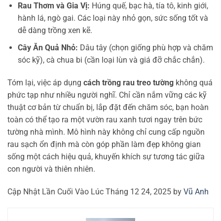
Rau Thơm và Gia Vị:
Húng quế, bạc hà, tía tô, kinh giới,
hành lá, ngò gai. Các loại này nhỏ gọn, sức sống tốt và
dễ dàng trồng xen kẽ.
Cây Ăn Quả Nhỏ:
Dâu tây (chọn giống phù hợp và chăm
sóc kỹ), cà chua bi (cần loại lùn và giá đỡ chắc chắn).
Tóm lại, việc áp dụng
cách trồng rau treo tường
không quá
phức tạp như nhiều người nghĩ. Chỉ cần nắm vững các kỹ
thuật cơ bản từ chuẩn bị, lắp đặt đến chăm sóc, bạn hoàn
toàn có thể tạo ra một vườn rau xanh tươi ngay trên bức
tường nhà mình. Mô hình này không chỉ cung cấp nguồn
rau sạch ổn định mà còn góp phần làm đẹp không gian
sống một cách hiệu quả, khuyến khích sự tương tác giữa
con người và thiên nhiên.
Cập Nhật Lần Cuối Vào Lúc Tháng 12 24, 2025 by
Vũ Anh