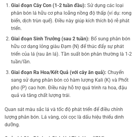
Giai đoạn Cây Con (1-2 tuần đầu):
Sử dụng các loại
phân bón lá hữu cơ pha loãng nồng độ thấp (ví dụ: rong
biển, dịch trùn quế). Điều này giúp kích thích bộ rễ phát
triển.
Giai đoạn Sinh Trưởng (sau 2 tuần):
Bổ sung phân bón
hữu cơ dạng lỏng giàu Đạm (N) để thúc đẩy sự phát
triển của lá (rau ăn lá). Tần suất bón phân thường là 1-2
tuần/lần.
Giai đoạn Ra Hoa/Kết Quả (với cây ăn quả):
Chuyển
sang sử dụng phân bón có hàm lượng Kali (K) và Phốt
pho (P) cao hơn. Điều này hỗ trợ quá trình ra hoa, đậu
quả và tăng chất lượng trái.
Quan sát màu sắc lá và tốc độ phát triển để điều chỉnh
lượng phân bón. Lá vàng, còi cọc là dấu hiệu thiếu dinh
dưỡng.