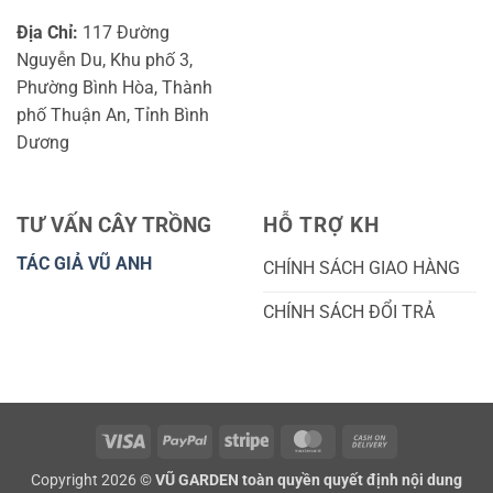
Địa Chỉ:
117 Đường
Nguyễn Du, Khu phố 3,
Phường Bình Hòa, Thành
phố Thuận An, Tỉnh Bình
Dương
TƯ VẤN CÂY TRỒNG
HỖ TRỢ KH
TÁC GIẢ VŨ ANH
CHÍNH SÁCH GIAO HÀNG
CHÍNH SÁCH ĐỔI TRẢ
Visa
PayPal
Stripe
MasterCard
Cash
On
Copyright 2026 ©
VŨ GARDEN toàn quyền quyết định nội dung
Delivery