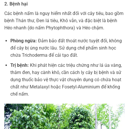
2. Bệnh hại
Các bệnh nấm là nguy hiểm nhất đối với cây tiêu, bao gồm
bệnh Thán thư, Đen lá tiêu, Khô vằn, và đặc biệt là bệnh
Héo nhanh (do nấm Phytophthora) và Héo chậm.
Phòng ngừa:
Đảm bảo đất thoát nước tuyệt đối, không
để cây bị úng nước lâu. Sử dụng chế phẩm sinh học
chứa Trichoderma để cải tạo đất.
Trị bệnh:
Khi phát hiện các triệu chứng như lá úa vàng,
thâm đen, hay cành khô, cần cách ly cây bị bệnh và sử
dụng thuốc bảo vệ thực vật chuyên dụng có chứa hoạt
chất như Metalaxyl hoặc Fosetyl-Aluminium để khống
chế nấm.