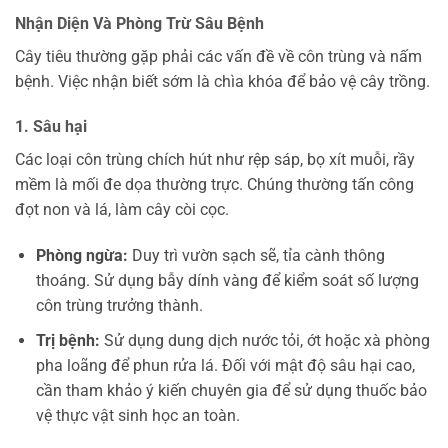
Nhận Diện Và Phòng Trừ Sâu Bệnh
Cây tiêu thường gặp phải các vấn đề về côn trùng và nấm
bệnh. Việc nhận biết sớm là chìa khóa để bảo vệ cây trồng.
1. Sâu hại
Các loại côn trùng chích hút như rệp sáp, bọ xít muỗi, rầy
mềm là mối đe dọa thường trực. Chúng thường tấn công
đọt non và lá, làm cây còi cọc.
Phòng ngừa:
Duy trì vườn sạch sẽ, tỉa cành thông
thoáng. Sử dụng bẫy dính vàng để kiểm soát số lượng
côn trùng trưởng thành.
Trị bệnh:
Sử dụng dung dịch nước tỏi, ớt hoặc xà phòng
pha loãng để phun rửa lá. Đối với mật độ sâu hại cao,
cần tham khảo ý kiến chuyên gia để sử dụng thuốc bảo
vệ thực vật sinh học an toàn.