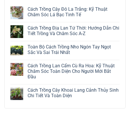
Cách Trồng Cây Đô La Trắng: Kỹ Thuật
Chăm Sóc Lá Bạc Tinh Tế
Không
có
Cách Trồng Địa Lan Tứ Thời: Hướng Dẫn Chi
bình
luận
Tiết Trồng Và Chăm Sóc A-Z
ở
Cách
Không
Trồng
có
Toàn Bộ Cách Trồng Nho Ngón Tay Ngọt
Cây
bình
Đô
luận
Sắc Và Sai Trái Nhất
La
ở
Trắng:
Cách
Không
Kỹ
Trồng
có
Cách Trồng Lan Cẩm Cù Ra Hoa: Kỹ Thuật
Thuật
Địa
bình
Chăm
Lan
luận
Chăm Sóc Toàn Diện Cho Người Mới Bắt
Sóc
Tứ
ở
Đầu
Lá
Thời:
Toàn
Bạc
Hướng
Bộ
Không
Tinh
Dẫn
Cách
có
Tế
Chi
Trồng
Cách Trồng Cây Khoai Lang Cảnh Thủy Sinh
bình
Tiết
Nho
luận
Chi Tiết Và Toàn Diện
Trồng
Ngón
ở
Và
Tay
Cách
Không
Chăm
Ngọt
Trồng
có
Sóc
Sắc
Lan
bình
A-
Và
Cẩm
luận
Z
Sai
Cù
ở
Trái
Ra
Cách
Nhất
Hoa:
Trồng
Kỹ
Cây