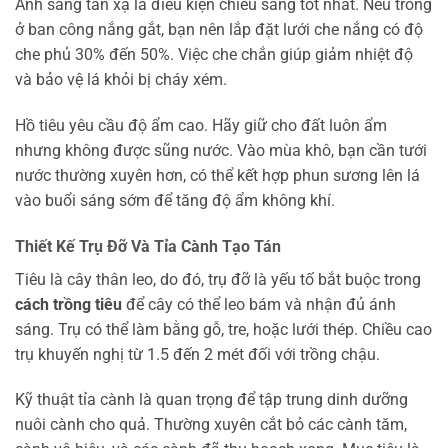
Ánh sáng tán xạ là điều kiện chiếu sáng tốt nhất. Nếu trồng
ở ban công nắng gắt, bạn nên lắp đặt lưới che nắng có độ
che phủ 30% đến 50%. Việc che chắn giúp giảm nhiệt độ
và bảo vệ lá khỏi bị cháy xém.
Hồ tiêu yêu cầu độ ẩm cao. Hãy giữ cho đất luôn ẩm
nhưng không được sũng nước. Vào mùa khô, bạn cần tưới
nước thường xuyên hơn, có thể kết hợp phun sương lên lá
vào buổi sáng sớm để tăng độ ẩm không khí.
Thiết Kế Trụ Đỡ Và Tỉa Cành Tạo Tán
Tiêu là cây thân leo, do đó, trụ đỡ là yếu tố bắt buộc trong
cách trồng tiêu
để cây có thể leo bám và nhận đủ ánh
sáng. Trụ có thể làm bằng gỗ, tre, hoặc lưới thép. Chiều cao
trụ khuyến nghị từ 1.5 đến 2 mét đối với trồng chậu.
Kỹ thuật tỉa cành là quan trọng để tập trung dinh dưỡng
nuôi cành cho quả. Thường xuyên cắt bỏ các cành tăm,