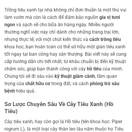
Trồng tiêu xanh tại nhà không chỉ đơn thuần là một thú vui
làm vườn mà còn là cách để đảm bảo nguồn
gia vị tươi
ngon
và sạch sẽ cho bữa ăn hàng ngày. Nhiều người
thường nghĩ việc này chỉ dành cho những trang trại lớn,
nhưng thực tế, với một chút kiến thức và
cách trồng tiêu
khoa học, bạn hoàn toàn có thể sở hữu một giàn tiêu xanh
tốt ngay tại ban công hay sân thượng. Bài viết này sẽ cung
cấp hướng dẫn chi tiết nhất, từ khâu chuẩn bị đến kỹ thuật
chăm sóc, giúp bạn thành công với cây
hồ tiêu
của mình.
Chúng tôi sẽ đi sâu vào
kỹ thuật giâm cành
, tầm quan
trọng của
chất hữu cơ
trong đất, và cách
phòng trừ sâu
bệnh
hiệu quả.
Sơ Lược Chuyên Sâu Về Cây Tiêu Xanh (Hồ
Tiêu)
Cây tiêu xanh, hay còn gọi là Hồ tiêu (tên khoa học: Piper
nigrum L), là một loại cây thân leo lâu năm thuộc họ Tiêu