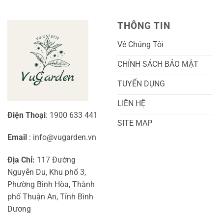
Thuật
Khoai
Chăm
Lang
Sóc
Cảnh
Toàn
Thủy
THÔNG TIN
Diện
Sinh
Cho
Chi
Người
Tiết
Về Chúng Tôi
Mới
Và
Bắt
Toàn
Đầu
Diện
CHÍNH SÁCH BẢO MẬT
TUYỂN DỤNG
LIÊN HỆ
Điện Thoại
: 1900 633 441
SITE MAP
Email
: info@vugarden.vn
Địa Chỉ:
117 Đường
Nguyễn Du, Khu phố 3,
Phường Bình Hòa, Thành
phố Thuận An, Tỉnh Bình
Dương