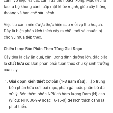
cành vô hiệu, và các cành đã thu hoạch xong. Mục tiêu là
tạo ra bộ khung cành cấp một khỏe mạnh, giúp cây thông
thoáng và hạn chế sâu bệnh.
Việc tỉa cành nên được thực hiện sau mỗi vụ thu hoạch.
Đây là biện pháp kích thích cây ra chồi mới và chuẩn bị
cho vụ mùa tiếp theo.
Chiến Lược Bón Phân Theo Từng Giai Đoạn
Cây tiêu là cây ăn quả, cần lượng dinh dưỡng lớn, đặc biệt
là
chất hữu cơ
. Bón phân phải tuân theo chu kỳ sinh trưởng
của cây.
Giai đoạn Kiến thiết Cơ bản (1-3 năm đầu):
Tập trung
bón phân hữu cơ hoai mục, phân gà hoặc phân bò đã
xử lý. Bón thêm phân NPK có hàm lượng Đạm (N) cao
(ví dụ: NPK 30-9-9 hoặc 16-16-8) để kích thích cành lá
phát triển.