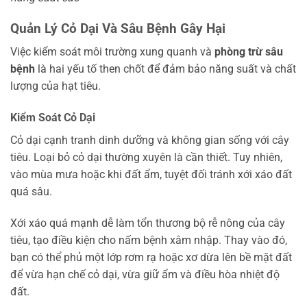
Quản Lý Cỏ Dại Và Sâu Bệnh Gây Hại
Việc kiểm soát môi trường xung quanh và
phòng trừ sâu
bệnh
là hai yếu tố then chốt để đảm bảo năng suất và chất
lượng của hạt tiêu.
Kiểm Soát Cỏ Dại
Cỏ dại cạnh tranh dinh dưỡng và không gian sống với cây
tiêu. Loại bỏ cỏ dại thường xuyên là cần thiết. Tuy nhiên,
vào mùa mưa hoặc khi đất ẩm, tuyệt đối tránh xới xáo đất
quá sâu.
Xới xáo quá mạnh dễ làm tổn thương bộ rễ nông của cây
tiêu, tạo điều kiện cho nấm bệnh xâm nhập. Thay vào đó,
bạn có thể phủ một lớp rơm rạ hoặc xơ dừa lên bề mặt đất
để vừa hạn chế cỏ dại, vừa giữ ẩm và điều hòa nhiệt độ
đất.