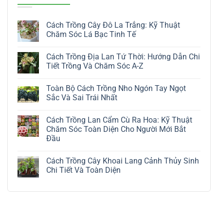
Cách Trồng Cây Đô La Trắng: Kỹ Thuật
Chăm Sóc Lá Bạc Tinh Tế
Không
có
Cách Trồng Địa Lan Tứ Thời: Hướng Dẫn Chi
bình
luận
Tiết Trồng Và Chăm Sóc A-Z
ở
Cách
Không
Trồng
có
Toàn Bộ Cách Trồng Nho Ngón Tay Ngọt
Cây
bình
Đô
luận
Sắc Và Sai Trái Nhất
La
ở
Trắng:
Cách
Không
Kỹ
Trồng
có
Cách Trồng Lan Cẩm Cù Ra Hoa: Kỹ Thuật
Thuật
Địa
bình
Chăm
Lan
luận
Chăm Sóc Toàn Diện Cho Người Mới Bắt
Sóc
Tứ
ở
Đầu
Lá
Thời:
Toàn
Bạc
Hướng
Bộ
Không
Tinh
Dẫn
Cách
có
Tế
Chi
Trồng
Cách Trồng Cây Khoai Lang Cảnh Thủy Sinh
bình
Tiết
Nho
luận
Chi Tiết Và Toàn Diện
Trồng
Ngón
ở
Và
Tay
Cách
Không
Chăm
Ngọt
Trồng
có
Sóc
Sắc
Lan
bình
A-
Và
Cẩm
luận
Z
Sai
Cù
ở
Trái
Ra
Cách
Nhất
Hoa:
Trồng