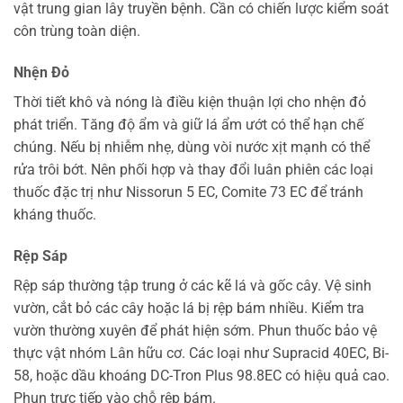
vật trung gian lây truyền bệnh. Cần có chiến lược kiểm soát
côn trùng toàn diện.
Nhện Đỏ
Thời tiết khô và nóng là điều kiện thuận lợi cho nhện đỏ
phát triển. Tăng độ ẩm và giữ lá ẩm ướt có thể hạn chế
chúng. Nếu bị nhiễm nhẹ, dùng vòi nước xịt mạnh có thể
rửa trôi bớt. Nên phối hợp và thay đổi luân phiên các loại
thuốc đặc trị như Nissorun 5 EC, Comite 73 EC để tránh
kháng thuốc.
Rệp Sáp
Rệp sáp thường tập trung ở các kẽ lá và gốc cây. Vệ sinh
vườn, cắt bỏ các cây hoặc lá bị rệp bám nhiều. Kiểm tra
vườn thường xuyên để phát hiện sớm. Phun thuốc bảo vệ
thực vật nhóm Lân hữu cơ. Các loại như Supracid 40EC, Bi-
58, hoặc dầu khoáng DC-Tron Plus 98.8EC có hiệu quả cao.
Phun trực tiếp vào chỗ rệp bám.