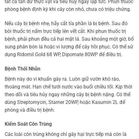
tất cả tàn dư thực vật và tiêu hủy ngay lập tức. Phun thuốc
phòng bệnh định kỳ khi cây còn nhỏ, chưa có triệu chứng.
Nếu cây bị bệnh nhẹ, hãy cắt tỉa phần lá bị bệnh. Sau đó
bôi thuốc trị nấm trực tiếp lên vết cắt. Khi phun thuốc trị
bệnh, phải phun đều cả hai mặt lá. Sau khoảng một giờ, bổ
sung phân bón lá hoặc vi lượng để cây hồi phục. Có thể sử
dụng Ridomil Gold 68 WP, Dipomate 80WP để điều trị.
Bệnh Thối Nhũn
Bệnh này do vi khuẩn gây ra. Luôn giữ vườn khô ráo,
thoáng mát. Hạn chế tưới nước vào buổi chiều tối. Kịp thời
theo dõi và tiêu hủy ngay những cây bị bệnh nặng. Có thể
dùng Streptomycin, Starner 20WP, hoặc Kasumin 2L để
phòng và điều trị bệnh.
Kiểm Soát Côn Trùng
Các loài côn trùng không chỉ gây hại trực tiếp mà còn là