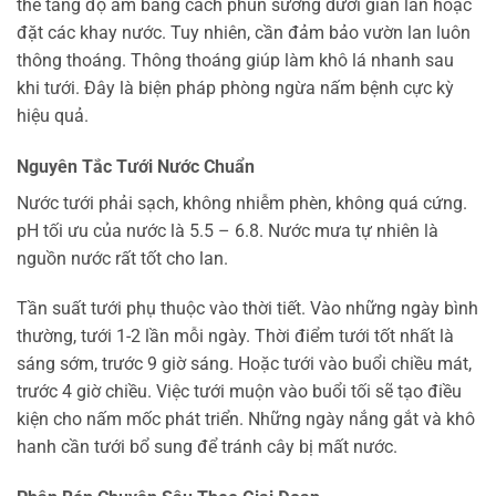
thể tăng độ ẩm bằng cách phun sương dưới giàn lan hoặc
đặt các khay nước. Tuy nhiên, cần đảm bảo vườn lan luôn
thông thoáng. Thông thoáng giúp làm khô lá nhanh sau
khi tưới. Đây là biện pháp phòng ngừa nấm bệnh cực kỳ
hiệu quả.
Nguyên Tắc Tưới Nước Chuẩn
Nước tưới phải sạch, không nhiễm phèn, không quá cứng.
pH tối ưu của nước là 5.5 – 6.8. Nước mưa tự nhiên là
nguồn nước rất tốt cho lan.
Tần suất tưới phụ thuộc vào thời tiết. Vào những ngày bình
thường, tưới 1-2 lần mỗi ngày. Thời điểm tưới tốt nhất là
sáng sớm, trước 9 giờ sáng. Hoặc tưới vào buổi chiều mát,
trước 4 giờ chiều. Việc tưới muộn vào buổi tối sẽ tạo điều
kiện cho nấm mốc phát triển. Những ngày nắng gắt và khô
hanh cần tưới bổ sung để tránh cây bị mất nước.