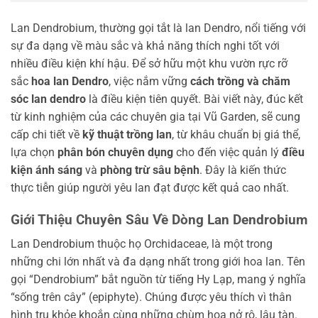
Lan Dendrobium, thường gọi tắt là lan Dendro, nổi tiếng với
sự đa dạng về màu sắc và khả năng thích nghi tốt với
nhiều điều kiện khí hậu. Để sở hữu một khu vườn rực rỡ
sắc
hoa lan Dendro
, việc nắm vững
cách trồng và chăm
sóc lan dendro
là điều kiện tiên quyết. Bài viết này, đúc kết
từ kinh nghiệm của các chuyên gia tại Vũ Garden, sẽ cung
cấp chi tiết về
kỹ thuật trồng lan
, từ khâu chuẩn bị giá thể,
lựa chọn
phân bón chuyên dụng
cho đến việc quản lý
điều
kiện ánh sáng
và
phòng trừ sâu bệnh
. Đây là kiến thức
thực tiễn giúp người yêu lan đạt được kết quả cao nhất.
Giới Thiệu Chuyên Sâu Về Dòng Lan Dendrobium
Lan Dendrobium thuộc họ Orchidaceae, là một trong
những chi lớn nhất và đa dạng nhất trong giới hoa lan. Tên
gọi “Dendrobium” bắt nguồn từ tiếng Hy Lạp, mang ý nghĩa
“sống trên cây” (epiphyte). Chúng được yêu thích vì thân
hình trụ khỏe khoắn cùng những chùm hoa nở rộ, lâu tàn.