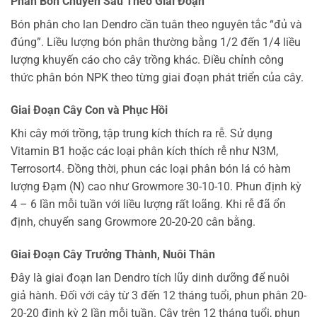
Phân Bón Chuyên Sâu Theo Giai Đoạn
Bón phân cho lan Dendro cần tuân theo nguyên tắc “đủ và
đúng”. Liều lượng bón phân thường bằng 1/2 đến 1/4 liều
lượng khuyến cáo cho cây trồng khác. Điều chỉnh công
thức phân bón NPK theo từng giai đoạn phát triển của cây.
Giai Đoạn Cây Con và Phục Hồi
Khi cây mới trồng, tập trung kích thích ra rễ. Sử dụng
Vitamin B1 hoặc các loại phân kích thích rễ như N3M,
Terrosort4. Đồng thời, phun các loại phân bón lá có hàm
lượng Đạm (N) cao như Growmore 30-10-10. Phun định kỳ
4 – 6 lần mỗi tuần với liều lượng rất loãng. Khi rễ đã ổn
định, chuyển sang Growmore 20-20-20 cân bằng.
Giai Đoạn Cây Trưởng Thành, Nuôi Thân
Đây là giai đoạn lan Dendro tích lũy dinh dưỡng để nuôi
giả hành. Đối với cây từ 3 đến 12 tháng tuổi, phun phân 20-
20-20 định kỳ 2 lần mỗi tuần. Cây trên 12 tháng tuổi, phun