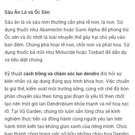
Sâu Ăn Lá và Ốc Sên
Sâu ăn lá và sâu róm thường cắn phá rễ non, lá non. Sử
dụng thuốc như Abamectin hoặc Sumi Alpha để phòng trừ.
Ốc sên và ốc nhớt là loài nhuyễn thể gây hại chủ yếu vào
ban đêm. Chúng phá hoại rễ non, chồi non và phát hoa. Sử
dụng thuốc bả mồi như Molucide hoặc Toxbait để dẫn dụ
và tiêu diệt chúng.
Kỹ thuật
cách trồng và chăm sóc lan dendro
đòi hỏi sự
kiên nhẫn và áp dụng đúng quy trình khoa học. Việc chuẩn
bị giá thể, kiểm soát môi trường sống, cùng với chế độ bón
phân chuyên sâu theo từng giai đoạn là yếu tố then chốt
tạo nên một giò lan Dendrobium khỏe mạnh và nở hoa rực
rỡ. Tại Vũ Garden, chúng tôi luôn sẵn lòng chia sẻ kinh
nghiệm thực tiễn và đồng hành cùng người yêu lan trên
hành trình kiến tạo không gian xanh của riêng mình. Chúc
bạn thành công trong việc sở hữu những chậu hoa Dendro