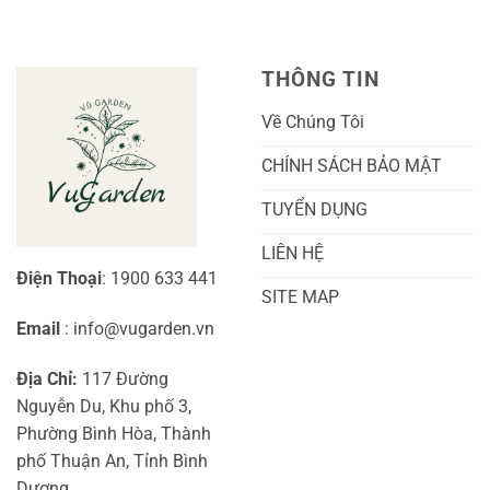
Kỹ
Cây
Thuật
Khoai
Chăm
Lang
Sóc
Cảnh
Toàn
Thủy
THÔNG TIN
Diện
Sinh
Cho
Chi
Người
Tiết
Về Chúng Tôi
Mới
Và
Bắt
Toàn
Đầu
Diện
CHÍNH SÁCH BẢO MẬT
TUYỂN DỤNG
LIÊN HỆ
Điện Thoại
: 1900 633 441
SITE MAP
Email
: info@vugarden.vn
Địa Chỉ:
117 Đường
Nguyễn Du, Khu phố 3,
Phường Bình Hòa, Thành
phố Thuận An, Tỉnh Bình
Dương