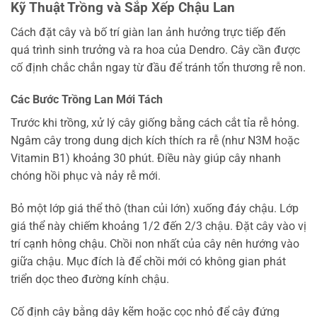
Kỹ Thuật Trồng và Sắp Xếp Chậu Lan
Cách đặt cây và bố trí giàn lan ảnh hưởng trực tiếp đến
quá trình sinh trưởng và ra hoa của Dendro. Cây cần được
cố định chắc chắn ngay từ đầu để tránh tổn thương rễ non.
Các Bước Trồng Lan Mới Tách
Trước khi trồng, xử lý cây giống bằng cách cắt tỉa rễ hỏng.
Ngâm cây trong dung dịch kích thích ra rễ (như N3M hoặc
Vitamin B1) khoảng 30 phút. Điều này giúp cây nhanh
chóng hồi phục và nảy rễ mới.
Bỏ một lớp giá thể thô (than củi lớn) xuống đáy chậu. Lớp
giá thể này chiếm khoảng 1/2 đến 2/3 chậu. Đặt cây vào vị
trí cạnh hông chậu. Chồi non nhất của cây nên hướng vào
giữa chậu. Mục đích là để chồi mới có không gian phát
triển dọc theo đường kính chậu.
Cố định cây bằng dây kẽm hoặc cọc nhỏ để cây đứng