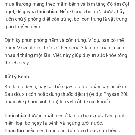
mưa thường mang theo mầm bệnh và làm tăng độ ẩm đột
ngột, dễ gây ra
thối nhũn
. Nếu không che mưa được, hãy
luôn chú ý phòng diệt côn trùng, bởi côn trùng là vật trung
gian truyền bệnh.
Định kỳ phun phòng nấm và côn trùng. Ví dụ, bạn có thể
phun Movento kết hợp với Fendona 3 lần một năm, cách
nhau 4 tháng một lần. Việc này giúp duy trì sức khỏe tổng
thể cho cây.
Xử Lý Bệnh
Khi lan bị bệnh, hãy cắt bỏ ngay lập tức phần cây bị bệnh.
Sau đó, xịt cồn hoặc dùng thuốc đặc trị (ví dụ: Physan 20L
hoặc chế phẩm sinh học) lên vết cắt để sát khuẩn.
Thối nhũn
thường xuất hiện ở lá non hoặc gốc. Nếu phát
hiện, loại bỏ ngay lá bệnh và ngừng tưới nước.
Thán thư
biểu hiện bằng các đốm đen hoặc nâu trên lá.