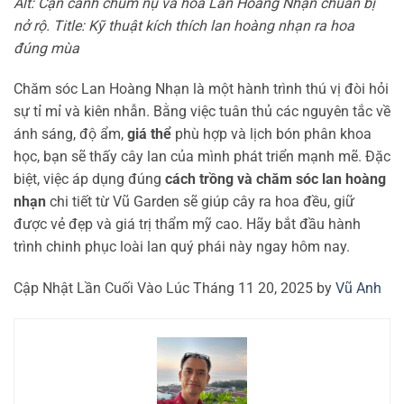
Alt: Cận cảnh chùm nụ và hoa Lan Hoàng Nhạn chuẩn bị
nở rộ. Title: Kỹ thuật kích thích lan hoàng nhạn ra hoa
đúng mùa
Chăm sóc Lan Hoàng Nhạn là một hành trình thú vị đòi hỏi
sự tỉ mỉ và kiên nhẫn. Bằng việc tuân thủ các nguyên tắc về
ánh sáng, độ ẩm,
giá thể
phù hợp và lịch bón phân khoa
học, bạn sẽ thấy cây lan của mình phát triển mạnh mẽ. Đặc
biệt, việc áp dụng đúng
cách trồng và chăm sóc lan hoàng
nhạn
chi tiết từ Vũ Garden sẽ giúp cây ra hoa đều, giữ
được vẻ đẹp và giá trị thẩm mỹ cao. Hãy bắt đầu hành
trình chinh phục loài lan quý phái này ngay hôm nay.
Cập Nhật Lần Cuối Vào Lúc Tháng 11 20, 2025 by
Vũ Anh