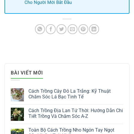
Cho Người Mới Bắt Đầu
BÀI VIẾT MỚI
Cách Trồng Cây Đô La Trắng: Kỹ Thuật
Chăm Sóc Lá Bạc Tinh Tế
Không
có
Cách Trồng Địa Lan Tứ Thời: Hướng Dẫn Chi
bình
luận
Tiết Trồng Và Chăm Sóc A-Z
ở
Cách
Không
Trồng
có
Toàn Bộ Cách Trồng Nho Ngón Tay Ngọt
Cây
bình
Đô