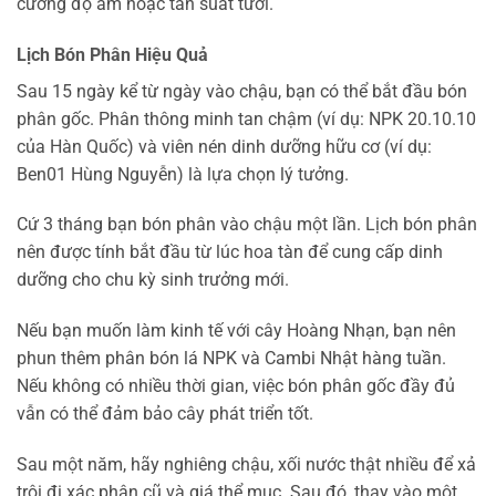
cường độ ẩm hoặc tần suất tưới.
Lịch Bón Phân Hiệu Quả
Sau 15 ngày kể từ ngày vào chậu, bạn có thể bắt đầu bón
phân gốc. Phân thông minh tan chậm (ví dụ: NPK 20.10.10
của Hàn Quốc) và viên nén dinh dưỡng hữu cơ (ví dụ:
Ben01 Hùng Nguyễn) là lựa chọn lý tưởng.
Cứ 3 tháng bạn bón phân vào chậu một lần. Lịch bón phân
nên được tính bắt đầu từ lúc hoa tàn để cung cấp dinh
dưỡng cho chu kỳ sinh trưởng mới.
Nếu bạn muốn làm kinh tế với cây Hoàng Nhạn, bạn nên
phun thêm phân bón lá NPK và Cambi Nhật hàng tuần.
Nếu không có nhiều thời gian, việc bón phân gốc đầy đủ
vẫn có thể đảm bảo cây phát triển tốt.
Sau một năm, hãy nghiêng chậu, xối nước thật nhiều để xả
trôi đi xác phân cũ và giá thể mục. Sau đó, thay vào một