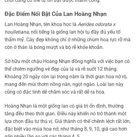
chơi cũng có thể tự tin đạt được thành công.
Đặc Điểm Nổi Bật Của Lan Hoàng Nhạn
Lan Hoàng Nhạn, tên khoa học là
Aerides odorata x
houlletiana
, nổi tiếng là giống lan hội tụ đầy đủ yếu tố
thẩm mỹ. Cây đẹp không chỉ ở những chùm hoa rực rỡ mà
còn ở thân lá bóng mượt và bộ rễ khỏe khoắn.
Sở hữu một chậu Hoàng Nhạn đồng nghĩa với việc bạn có
thể chiêm ngưỡng vẻ đẹp của lá và rễ suốt 12 tháng.
Khoảng 20 ngày còn lại trong năm là thời gian hoa nở rộ,
mang đến mùi thơm nồng nàn, ngọt ngào. Loài lan này
cũng có đặc tính dễ chăm sóc và rất dễ ra hoa.
Hoàng Nhạn là một giống lan có giá trị ổn định, thường
tăng đều theo thời gian. Điều này khiến nó trở thành một
lựa chọn đầu tư thú vị. Giá thành có thể chênh lệch rất lớn,
đặc biệt vào mùa hoa nở, như tháng 8, 9, 10, giá cao hơn
gấp nhiều lần so với các tháng 4, 5.