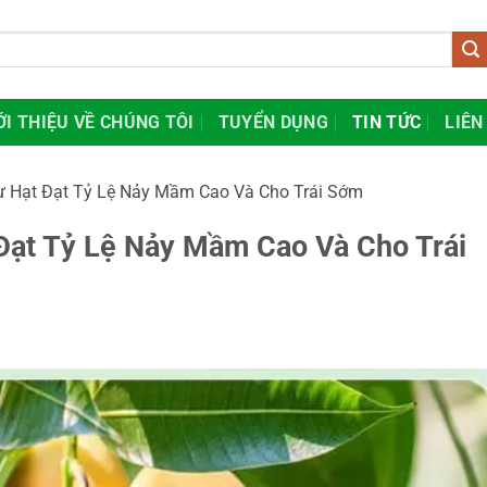
ỚI THIỆU VỀ CHÚNG TÔI
TUYỂN DỤNG
TIN TỨC
LIÊN
ừ Hạt Đạt Tỷ Lệ Nảy Mầm Cao Và Cho Trái Sớm
Đạt Tỷ Lệ Nảy Mầm Cao Và Cho Trái