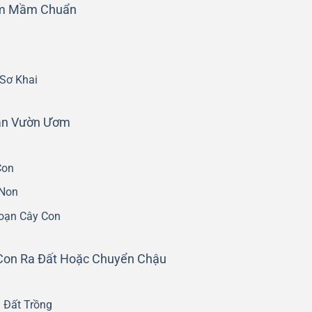
Ươm Mầm Chuẩn
 Sơ Khai
oạn Vườn Ươm
Con
 Non
oạn Cây Con
Con Ra Đất Hoặc Chuyển Chậu
 Đất Trồng