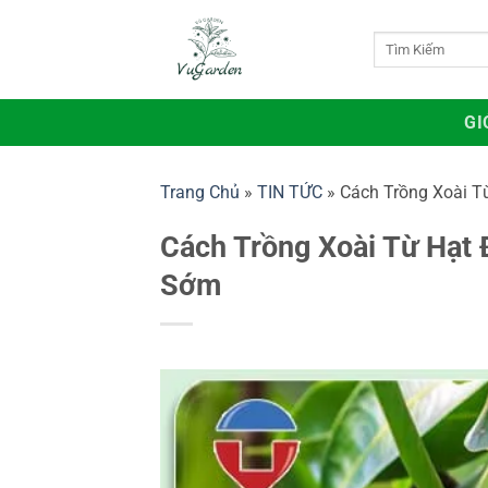
Bỏ
qua
Tìm
kiếm:
nội
dung
GI
Trang Chủ
»
TIN TỨC
»
Cách Trồng Xoài T
Cách Trồng Xoài Từ Hạt 
Sớm