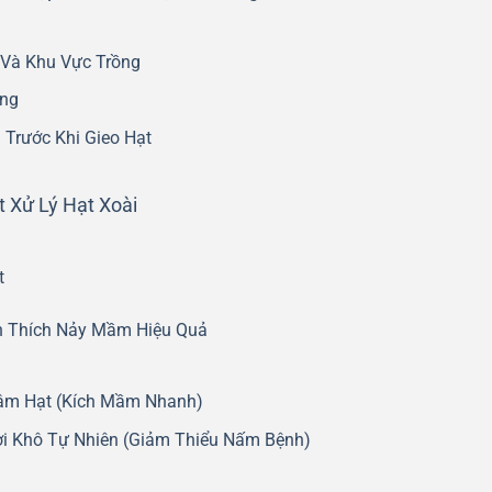
 Và Khu Vực Trồng
ống
 Trước Khi Gieo Hạt
 Xử Lý Hạt Xoài
t
h Thích Nảy Mầm Hiệu Quả
âm Hạt (Kích Mầm Nhanh)
i Khô Tự Nhiên (Giảm Thiểu Nấm Bệnh)