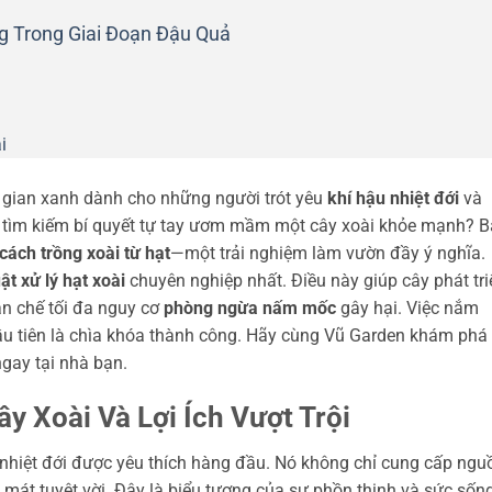
g Trong Giai Đoạn Đậu Quả
i
gian xanh dành cho những người trót yêu
khí hậu nhiệt đới
và
g tìm kiếm bí quyết tự tay ươm mầm một cây xoài khỏe mạnh? B
cách trồng xoài từ hạt
—một trải nghiệm làm vườn đầy ý nghĩa.
ật xử lý hạt xoài
chuyên nghiệp nhất. Điều này giúp cây phát tri
ạn chế tối đa nguy cơ
phòng ngừa nấm mốc
gây hại. Việc nắm
u tiên là chìa khóa thành công. Hãy cùng Vũ Garden khám phá 
ngay tại nhà bạn.
y Xoài Và Lợi Ích Vượt Trội
ả nhiệt đới được yêu thích hàng đầu. Nó không chỉ cung cấp ngu
mát tuyệt vời. Đây là biểu tượng của sự phồn thịnh và sức sốn