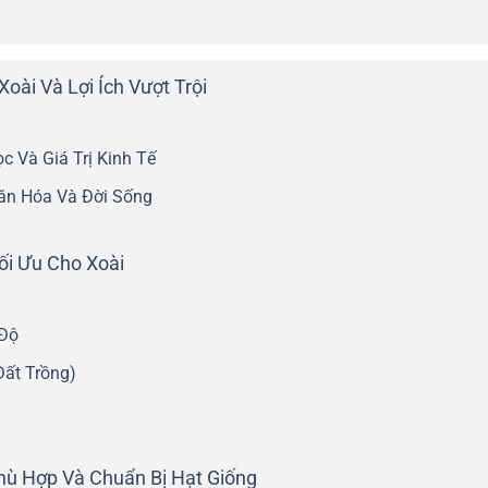
oài Và Lợi Ích Vượt Trội
 Và Giá Trị Kinh Tế
Văn Hóa Và Đời Sống
ối Ưu Cho Xoài
 Độ
ất Trồng)
hù Hợp Và Chuẩn Bị Hạt Giống