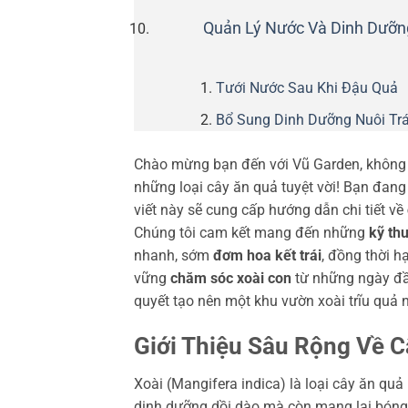
Quản Lý Nước Và Dinh Dưỡn
Tưới Nước Sau Khi Đậu Quả
Bổ Sung Dinh Dưỡng Nuôi Trá
Chào mừng bạn đến với Vũ Garden, không 
những loại cây ăn quả tuyệt vời! Bạn đan
viết này sẽ cung cấp hướng dẫn chi tiết về
Chúng tôi cam kết mang đến những
kỹ thu
nhanh, sớm
đơm hoa kết trái
, đồng thời h
vững
chăm sóc xoài con
từ những ngày đầ
quyết tạo nên một khu vườn xoài trĩu quả 
Giới Thiệu Sâu Rộng Về Câ
Xoài (Mangifera indica) là loại cây ăn qu
dinh dưỡng dồi dào mà còn mang lại bóng 