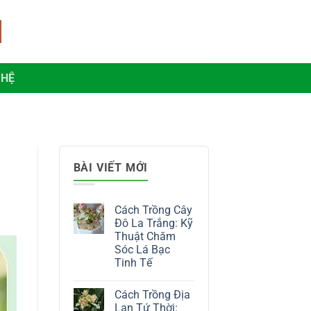
 HỆ
BÀI VIẾT MỚI
Cách Trồng Cây
Đô La Trắng: Kỹ
Thuật Chăm
Sóc Lá Bạc
Tinh Tế
Không
có
Cách Trồng Địa
bình
luận
Lan Tứ Thời: