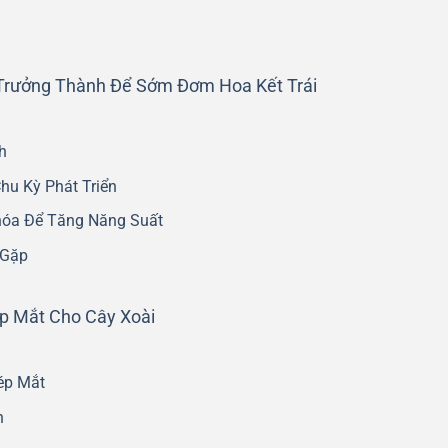
Trưởng Thành Để Sớm Đơm Hoa Kết Trái
h
u Kỳ Phát Triển
hóa Để Tăng Năng Suất
 Gặp
p Mắt Cho Cây Xoài
ép Mắt
n