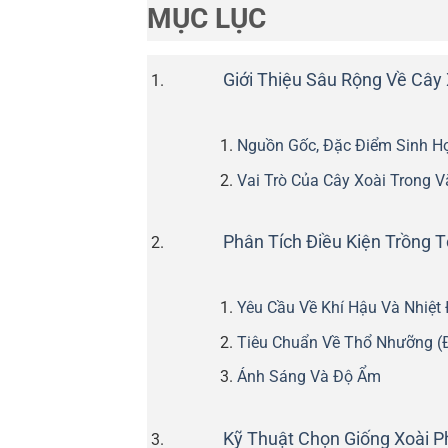
MỤC LỤC
Giới Thiệu Sâu Rộng Về Cây X
Nguồn Gốc, Đặc Điểm Sinh Học
Vai Trò Của Cây Xoài Trong 
Phân Tích Điều Kiện Trồng T
Yêu Cầu Về Khí Hậu Và Nhiệt
Tiêu Chuẩn Về Thổ Nhưỡng (Đ
Ánh Sáng Và Độ Ẩm
Kỹ Thuật Chọn Giống Xoài P