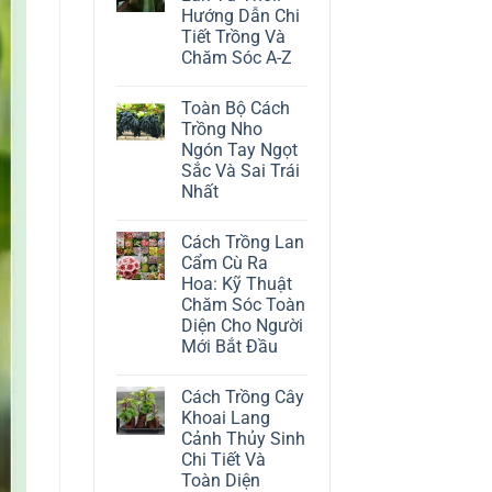
ở
Hướng Dẫn Chi
Cách
Trồng
Tiết Trồng Và
Cây
Chăm Sóc A-Z
Đô
La
Không
Trắng:
có
Kỹ
Toàn Bộ Cách
bình
Thuật
luận
Trồng Nho
Chăm
ở
Sóc
Ngón Tay Ngọt
Cách
Lá
Trồng
Sắc Và Sai Trái
Bạc
Địa
Tinh
Nhất
Lan
Tế
Tứ
Không
Thời:
có
Hướng
Cách Trồng Lan
bình
Dẫn
luận
Cẩm Cù Ra
Chi
ở
Tiết
Hoa: Kỹ Thuật
Toàn
Trồng
Bộ
Chăm Sóc Toàn
Và
Cách
Chăm
Diện Cho Người
Trồng
Sóc
Nho
Mới Bắt Đầu
A-
Ngón
Z
Không
Tay
có
Ngọt
Cách Trồng Cây
bình
Sắc
luận
Và
Khoai Lang
ở
Sai
Cảnh Thủy Sinh
Cách
Trái
Trồng
Nhất
Chi Tiết Và
Lan
Toàn Diện
Cẩm