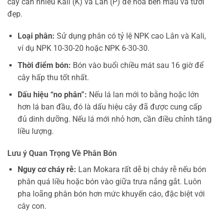
cây cần nhiều Kali (K) và Lân (P) để hoa bền màu và tươi
đẹp.
Loại phân:
Sử dụng phân có tỷ lệ NPK cao Lân và Kali,
ví dụ NPK 10-30-20 hoặc NPK 6-30-30.
Thời điểm bón:
Bón vào buổi chiều mát sau 16 giờ để
cây hấp thu tốt nhất.
Dấu hiệu “no phân”:
Nếu lá lan mới to bằng hoặc lớn
hơn lá ban đầu, đó là dấu hiệu cây đã được cung cấp
đủ dinh dưỡng. Nếu lá mới nhỏ hơn, cần điều chỉnh tăng
liều lượng.
Lưu ý Quan Trọng Về Phân Bón
Nguy cơ cháy rễ:
Lan Mokara rất dễ bị cháy rễ nếu bón
phân quá liều hoặc bón vào giữa trưa nắng gắt. Luôn
pha loãng phân bón hơn mức khuyến cáo, đặc biệt với
cây con.