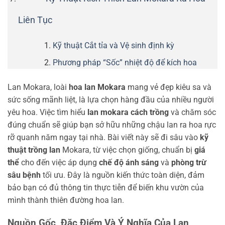
Liên Tục
Kỹ thuật Cắt tỉa và Vệ sinh định kỳ
Phương pháp “Sốc” nhiệt độ để kích hoa
Lan Mokara, loài
hoa lan Mokara
mang vẻ đẹp kiêu sa và
sức sống mãnh liệt, là lựa chọn hàng đầu của nhiều người
yêu hoa. Việc tìm hiểu
lan mokara cách trồng
và chăm sóc
đúng chuẩn sẽ giúp bạn sở hữu những chậu lan ra hoa rực
rỡ quanh năm ngay tại nhà. Bài viết này sẽ đi sâu vào
kỹ
thuật trồng lan
Mokara, từ việc chọn giống, chuẩn bị
giá
thể
cho đến việc áp dụng
chế độ ánh sáng
và
phòng trừ
sâu bệnh
tối ưu. Đây là nguồn kiến thức toàn diện, đảm
bảo bạn có đủ thông tin thực tiễn để biến khu vườn của
mình thành thiên đường hoa lan.
Nguồn Gốc, Đặc Điểm Và Ý Nghĩa Của Lan