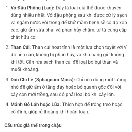
Vỏ Đậu Phộng (Lạc):
Đây là loại giá thể được khuyên
dùng nhiều nhất. Vỏ đậu phộng sau khi được xử lý sạch
và ngâm nước vôi trong để khử mầm bệnh sẽ có độ xốp
cao, giữ ẩm vừa phải và phân hủy chậm, từ từ cung cấp
chất hữu cơ.
Than Củi:
Than củi hoạt tính là một lựa chọn tuyệt vời vì
độ bền cao, không bị phân hủy, và khả năng giữ không
khí tốt. Cần rửa sạch than củi để loại bỏ bụi than và
muối khoáng.
Dớn Chi Lê (Sphagnum Moss):
Chỉ nên dùng một lượng
nhỏ để giữ ẩm ở tầng đáy hoặc bó quanh gốc đối với
cây con mới trồng, sau đó phải loại bỏ khi cây lớn.
Mảnh Gỗ Lớn hoặc Lũa:
Thích hợp để trồng treo hoặc
cố định, giúp rễ thoáng khí hoàn toàn.
Cấu trúc giá thể trong chậu