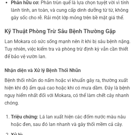
Phân hữu cơ:
Phân trùn quế là lựa chọn tuyệt vời vì tính
lành tính, an toàn, và cung cấp dinh dưỡng từ từ, không
gây sốc cho rễ. Rải một lớp mỏng trên bề mặt giá thể.
Kỹ Thuật Phòng Trừ Sâu Bệnh Thường Gặp
Lan Mokara có sức sống mạnh nên ít khi bị sâu bệnh nặng.
Tuy nhiên, việc kiểm tra và phòng trừ định kỳ vẫn cần thiết
để bảo vệ vườn lan.
Nhận diện và Xử lý Bệnh Thối Nhũn
Bệnh thối nhũn do nấm hoặc vi khuẩn gây ra, thường xuất
hiện khi độ ẩm quá cao hoặc khi có mưa dầm. Đây là bệnh
nguy hiểm nhất đối với Mokara, có thể làm chết cây nhanh
chóng.
Triệu chứng:
Lá lan xuất hiện các đốm nước màu nâu
hoặc đen, sau đó lan nhanh và gây thối mềm cả cây.
Xử lý: