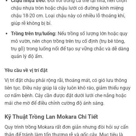
Chậu nhựa treo:
Đối với trồng cá thể tại nhà, nên chọn
chậu nhựa tròn hoặc chậu lưới có đường kính miệng
chậu 18-20 cm. Loại chậu này có nhiều lỗ thoáng khí,
giúp rễ không bị bí.
Trồng trên trụ/luống:
Nếu trồng số lượng lớn hoặc quy
mô vườn, nên chọn trồng trên trụ cố định (trụ bê tông,
trụ gỗ) trong luống nổi để tạo sự vững chắc và dễ dàng
quản lý độ ẩm.
Yêu cầu về vị trí đặt
Vị trí đặt chậu phải rộng rãi, thoáng mát, có gió lưu thông
liên tục. Điều này giúp lá cây luôn khô ráo, giảm thiểu nguy
cơ nấm bệnh. Cây cần được đặt dưới lưới che nắng hoặc
mái che mờ để điều chỉnh cường độ ánh sáng.
Kỹ Thuật Trồng Lan Mokara Chi Tiết
Quy trình trồng Mokara rất đơn giản nhưng đòi hỏi sự cẩn
thận để tránh làm tổn thương rễ và gốc cây. Mục tiêu là