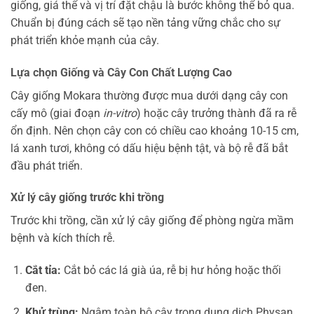
giống, giá thể và vị trí đặt chậu là bước không thể bỏ qua.
Chuẩn bị đúng cách sẽ tạo nền tảng vững chắc cho sự
phát triển khỏe mạnh của cây.
Lựa chọn Giống và Cây Con Chất Lượng Cao
Cây giống Mokara thường được mua dưới dạng cây con
cấy mô (giai đoạn
in-vitro
) hoặc cây trưởng thành đã ra rễ
ổn định. Nên chọn cây con có chiều cao khoảng 10-15 cm,
lá xanh tươi, không có dấu hiệu bệnh tật, và bộ rễ đã bắt
đầu phát triển.
Xử lý cây giống trước khi trồng
Trước khi trồng, cần xử lý cây giống để phòng ngừa mầm
bệnh và kích thích rễ.
Cắt tỉa:
Cắt bỏ các lá già úa, rễ bị hư hỏng hoặc thối
đen.
Khử trùng:
Ngâm toàn bộ cây trong dung dịch Physan