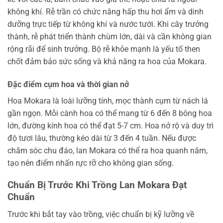
không khí. Rễ trần có chức năng hấp thu hơi ẩm và dinh
dưỡng trực tiếp từ không khí và nước tưới. Khi cây trưởng
thành, rễ phát triển thành chùm lớn, dài và cần không gian
rộng rãi để sinh trưởng. Bộ rễ khỏe mạnh là yếu tố then
chốt đảm bảo sức sống và khả năng ra hoa của Mokara.
Đặc điểm cụm hoa và thời gian nở
Hoa Mokara là loài lưỡng tính, mọc thành cụm từ nách lá
gần ngọn. Mỗi cành hoa có thể mang từ 6 đến 8 bông hoa
lớn, đường kính hoa có thể đạt 5-7 cm. Hoa nở rộ và duy trì
độ tươi lâu, thường kéo dài từ 3 đến 4 tuần. Nếu được
chăm sóc chu đáo, lan Mokara có thể ra hoa quanh năm,
tạo nên điểm nhấn rực rỡ cho không gian sống.
Chuẩn Bị Trước Khi Trồng Lan Mokara Đạt
Chuẩn
Trước khi bắt tay vào trồng, việc chuẩn bị kỹ lưỡng về