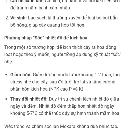
Cắt bỏ cành tàn:
Cắt xéo, dứt khoát và bôi keo liền sẹo
để tránh nấm bệnh xâm nhập.
Vệ sinh:
Lau sạch lá thường xuyên để loại bỏ bụi bẩn,
bồ hóng, giúp cây quang hợp tốt hơn.
Phương pháp “Sốc” nhiệt độ để kích hoa
Trong một số trường hợp, để kích thích cây ra hoa đồng
loạt hoặc theo ý muốn, người trồng áp dụng kỹ thuật “sốc”
nhẹ.
Giảm tưới:
Giảm lượng nước tưới khoảng 1-2 tuần, tạo
stress nhẹ cho cây, sau đó tưới trở lại và tăng cường
phân bón kích hoa (NPK cao P và K).
Thay đổi nhiệt độ:
Duy trì sự chênh lệch nhiệt độ giữa
ngày và đêm. Nhiệt độ đêm thấp hơn nhiệt độ ngày
khoảng 5-7°C có thể thúc đẩy sự hình thành mầm hoa.
Việc trồng và chăm sóc lan Mokara không quá phức tạp,