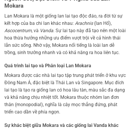
Mokara
Lan Mokara là một giống lan lai tạo độc đáo, ra đời từ sự
kết hợp của ba chi lan khác nhau:
Arachnis
(lan Hổ),
Ascocentrum
, và
Vanda
. Sự lai tạo này đã tạo nên một loài
hoa thừa hưởng những ưu điểm vượt trội về cả hình thái
lẫn sức sống. Nhờ vậy, Mokara nổi tiếng là loài lan dễ
trồng, sinh trưởng nhanh và có khả năng ra hoa liên tục.
Quá trình lai tạo và Phân loại Lan Mokara
Mokara được các nhà lai tạo tập trung phát triển ở khu vực
Đông Nam Á, đặc biệt là Thái Lan và Singapore. Mục đích
lai tạo là tạo ra giống lan có hoa lâu tàn, màu sắc đa dạng
và khả năng chịu nhiệt tốt. Mokara thuộc nhóm lan đơn
thân (monopodial), nghĩa là cây mọc thẳng đứng, phát
triển cao dần về phía ngọn.
Sự khác biệt giữa Mokara và các giống lai Vanda khác