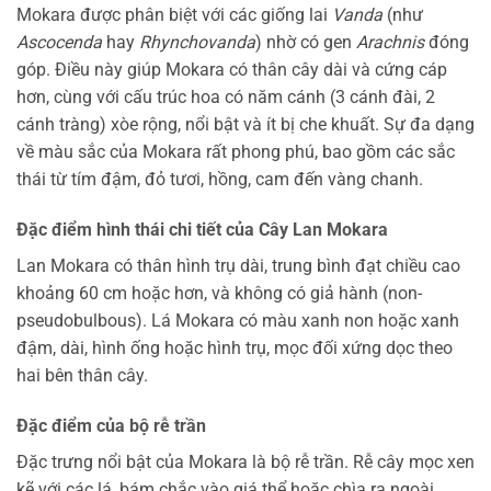
Mokara được phân biệt với các giống lai
Vanda
(như
Ascocenda
hay
Rhynchovanda
) nhờ có gen
Arachnis
đóng
góp. Điều này giúp Mokara có thân cây dài và cứng cáp
hơn, cùng với cấu trúc hoa có năm cánh (3 cánh đài, 2
cánh tràng) xòe rộng, nổi bật và ít bị che khuất. Sự đa dạng
về màu sắc của Mokara rất phong phú, bao gồm các sắc
thái từ tím đậm, đỏ tươi, hồng, cam đến vàng chanh.
Đặc điểm hình thái chi tiết của Cây Lan Mokara
Lan Mokara có thân hình trụ dài, trung bình đạt chiều cao
khoảng 60 cm hoặc hơn, và không có giả hành (non-
pseudobulbous). Lá Mokara có màu xanh non hoặc xanh
đậm, dài, hình ống hoặc hình trụ, mọc đối xứng dọc theo
hai bên thân cây.
Đặc điểm của bộ rễ trần
Đặc trưng nổi bật của Mokara là bộ rễ trần. Rễ cây mọc xen
kẽ với các lá, bám chắc vào giá thể hoặc chìa ra ngoài