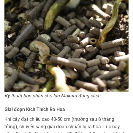
Kỹ thuật bón phân cho lan Mokara đúng cách
Giai đoạn Kích Thích Ra Hoa
Khi cây đạt chiều cao 40-50 cm (thường sau 8 tháng
trồng), chuyển sang giai đoạn chuẩn bị ra hoa. Lúc này,