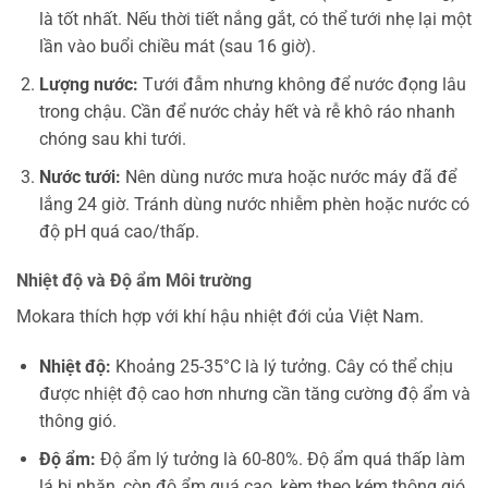
là tốt nhất. Nếu thời tiết nắng gắt, có thể tưới nhẹ lại một
lần vào buổi chiều mát (sau 16 giờ).
Lượng nước:
Tưới đẫm nhưng không để nước đọng lâu
trong chậu. Cần để nước chảy hết và rễ khô ráo nhanh
chóng sau khi tưới.
Nước tưới:
Nên dùng nước mưa hoặc nước máy đã để
lắng 24 giờ. Tránh dùng nước nhiễm phèn hoặc nước có
độ pH quá cao/thấp.
Nhiệt độ và Độ ẩm Môi trường
Mokara thích hợp với khí hậu nhiệt đới của Việt Nam.
Nhiệt độ:
Khoảng 25-35°C là lý tưởng. Cây có thể chịu
được nhiệt độ cao hơn nhưng cần tăng cường độ ẩm và
thông gió.
Độ ẩm:
Độ ẩm lý tưởng là 60-80%. Độ ẩm quá thấp làm
lá bị nhăn, còn độ ẩm quá cao, kèm theo kém thông gió,