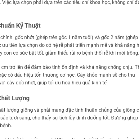
n. Việc lựa chọn phải dựa trên các tiêu chí khoa học, không chỉ 
Chuẩn Kỹ Thuật
 chính: gốc nhớt (ghép trên gốc 1 năm tuổi) và gốc 2 năm (ghép
 ưu tiên lựa chọn do có hệ rễ phát triển mạnh mẽ và khả năng 
 con có sức bật tốt, giảm thiểu rủi ro bệnh thối rễ khi mới trồng
5 cm trở lên để đảm bảo tính ổn định và khả năng chống chịu. 
hoặc có dấu hiệu tổn thương cơ học. Cây khỏe mạnh sẽ cho thu
 cây gốc nhớt, giúp tối ưu hóa hiệu quả kinh tế.
Chất Lượng
chất lượng giống và phải mang đặc tính thuần chủng của giống 
ắc tươi sáng, cho thấy sự tích lũy dinh dưỡng tốt. Đường ghép
 bệnh.