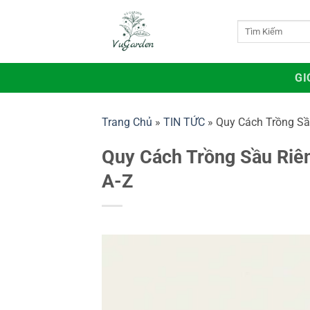
Bỏ
qua
Tìm
kiếm:
nội
dung
GI
Trang Chủ
»
TIN TỨC
»
Quy Cách Trồng Sầ
Quy Cách Trồng Sầu Riên
A-Z