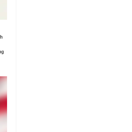
ch
ng