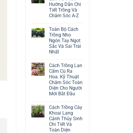
ở
Hướng Dẫn Chi
Cách
Trồng
Tiết Trồng Và
Cây
Chăm Sóc A-Z
Đô
La
Không
Trắng:
có
Kỹ
Toàn Bộ Cách
bình
Thuật
luận
Trồng Nho
Chăm
ở
Sóc
Ngón Tay Ngọt
Cách
Lá
Trồng
Sắc Và Sai Trái
Bạc
Địa
Tinh
Nhất
Lan
Tế
Tứ
Không
Thời:
có
Hướng
Cách Trồng Lan
bình
Dẫn
luận
Cẩm Cù Ra
Chi
ở
Tiết
Hoa: Kỹ Thuật
Toàn
Trồng
Bộ
Chăm Sóc Toàn
Và
Cách
Chăm
Diện Cho Người
Trồng
Sóc
Nho
Mới Bắt Đầu
A-
Ngón
Z
Không
Tay
có
Ngọt
Cách Trồng Cây
bình
Sắc
luận
Và
Khoai Lang
ở
Sai
Cảnh Thủy Sinh
Cách
Trái
Trồng
Nhất
Chi Tiết Và
Lan
Toàn Diện
Cẩm