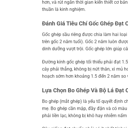
hơn, và rút ngắn thời gian kiến thiết cơ bả
thuần là kinh nghiệm.
Đánh Giá Tiêu Chí Gốc Ghép Đạt 
Gốc ghép sầu riêng được chia làm hai loại
trên gốc 2 năm tuổi). Gốc 2 năm luôn được
dinh dưỡng vượt trội. Gốc ghép lớn giúp cây
Đường kính gốc ghép tối thiểu phải đạt 1.
cây phải thẳng, không bị nứt thân, xì mủ 
hoạch sớm hơn khoảng 1.5 đến 2 năm so với
Lựa Chọn Bo Ghép Và Bộ Lá Đạt 
Bo ghép (mắt ghép) là yếu tố quyết định 
mẹ. Bo ghép cần mập, đầy đặn và có màu s
phải liền lạc, không bị khô hay nhiễm nấm