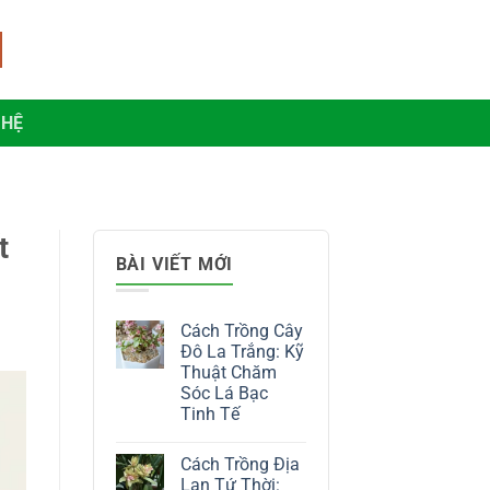
 HỆ
t
BÀI VIẾT MỚI
Cách Trồng Cây
Đô La Trắng: Kỹ
Thuật Chăm
Sóc Lá Bạc
Tinh Tế
Không
có
Cách Trồng Địa
bình
luận
Lan Tứ Thời: