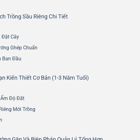
h Trồng Sầu Riêng Chi Tiết
i Đặt Cây
ướng Ghép Chuẩn
n Ban Đầu
n Kiến Thiết Cơ Bản (1-3 Năm Tuổi)
 Ẩm Độ Đất
Riêng Mới Trồng
n
ường Gặp Và Biện Pháp Quản Lý Tổng Hợp