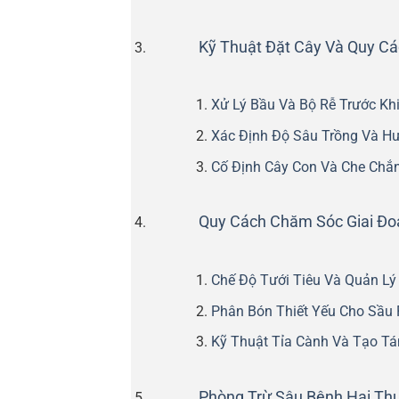
Kỹ Thuật Đặt Cây Và Quy Các
Xử Lý Bầu Và Bộ Rễ Trước Kh
Xác Định Độ Sâu Trồng Và H
Cố Định Cây Con Và Che Chắ
Quy Cách Chăm Sóc Giai Đoạ
Chế Độ Tưới Tiêu Và Quản Lý
Phân Bón Thiết Yếu Cho Sầu 
Kỹ Thuật Tỉa Cành Và Tạo Tá
Phòng Trừ Sâu Bệnh Hại Th