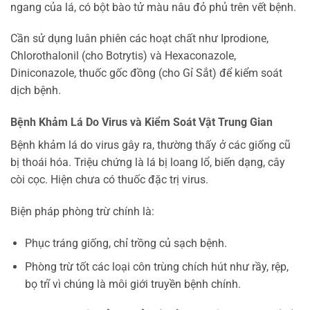
ngang của lá, có bột bào tử màu nâu đỏ phủ trên vết bệnh.
Cần sử dụng luân phiên các hoạt chất như Iprodione,
Chlorothalonil (cho Botrytis) và Hexaconazole,
Diniconazole, thuốc gốc đồng (cho Gỉ Sắt) để kiểm soát
dịch bệnh.
Bệnh Khảm Lá Do Virus và Kiểm Soát Vật Trung Gian
Bệnh khảm lá do virus gây ra, thường thấy ở các giống cũ
bị thoái hóa. Triệu chứng là lá bị loang lổ, biến dạng, cây
còi cọc. Hiện chưa có thuốc đặc trị virus.
Biện pháp phòng trừ chính là:
Phục tráng giống, chỉ trồng củ sạch bệnh.
Phòng trừ tốt các loại côn trùng chích hút như rầy, rệp,
bọ trĩ vì chúng là môi giới truyền bệnh chính.