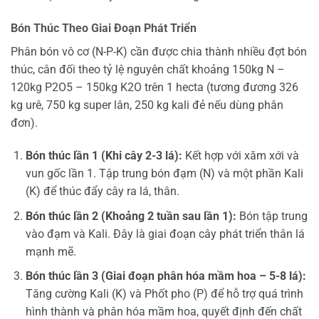
Bón Thúc Theo Giai Đoạn Phát Triển
Phân bón vô cơ (N-P-K) cần được chia thành nhiều đợt bón
thúc, cân đối theo tỷ lệ nguyên chất khoảng 150kg N –
120kg P2O5 – 150kg K2O trên 1 hecta (tương đương 326
kg urê, 750 kg super lân, 250 kg kali đẻ nếu dùng phân
đơn).
Bón thúc lần 1 (Khi cây 2-3 lá):
Kết hợp với xăm xới và
vun gốc lần 1. Tập trung bón đạm (N) và một phần Kali
(K) để thúc đẩy cây ra lá, thân.
Bón thúc lần 2 (Khoảng 2 tuần sau lần 1):
Bón tập trung
vào đạm và Kali. Đây là giai đoạn cây phát triển thân lá
mạnh mẽ.
Bón thúc lần 3 (Giai đoạn phân hóa mầm hoa – 5-8 lá):
Tăng cường Kali (K) và Phốt pho (P) để hỗ trợ quá trình
hình thành và phân hóa mầm hoa, quyết định đến chất