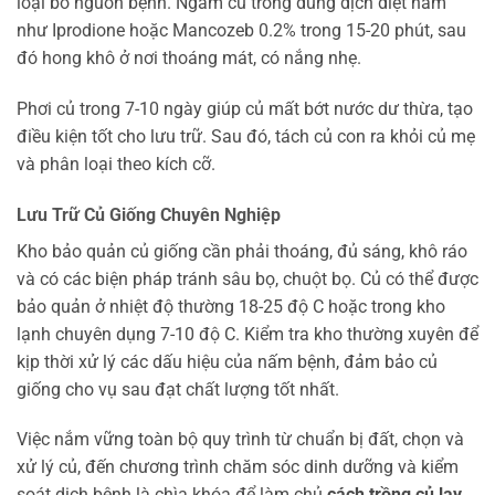
loại bỏ nguồn bệnh. Ngâm củ trong dung dịch diệt nấm
như Iprodione hoặc Mancozeb 0.2% trong 15-20 phút, sau
đó hong khô ở nơi thoáng mát, có nắng nhẹ.
Phơi củ trong 7-10 ngày giúp củ mất bớt nước dư thừa, tạo
điều kiện tốt cho lưu trữ. Sau đó, tách củ con ra khỏi củ mẹ
và phân loại theo kích cỡ.
Lưu Trữ Củ Giống Chuyên Nghiệp
Kho bảo quản củ giống cần phải thoáng, đủ sáng, khô ráo
và có các biện pháp tránh sâu bọ, chuột bọ. Củ có thể được
bảo quản ở nhiệt độ thường 18-25 độ C hoặc trong kho
lạnh chuyên dụng 7-10 độ C. Kiểm tra kho thường xuyên để
kịp thời xử lý các dấu hiệu của nấm bệnh, đảm bảo củ
giống cho vụ sau đạt chất lượng tốt nhất.
Việc nắm vững toàn bộ quy trình từ chuẩn bị đất, chọn và
xử lý củ, đến chương trình chăm sóc dinh dưỡng và kiểm
soát dịch bệnh là chìa khóa để làm chủ
cách trồng củ lay