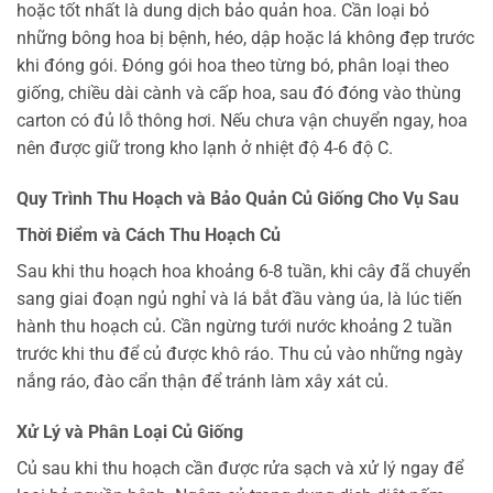
hoặc tốt nhất là dung dịch bảo quản hoa. Cần loại bỏ
những bông hoa bị bệnh, héo, dập hoặc lá không đẹp trước
khi đóng gói. Đóng gói hoa theo từng bó, phân loại theo
giống, chiều dài cành và cấp hoa, sau đó đóng vào thùng
carton có đủ lỗ thông hơi. Nếu chưa vận chuyển ngay, hoa
nên được giữ trong kho lạnh ở nhiệt độ 4-6 độ C.
Quy Trình Thu Hoạch và Bảo Quản Củ Giống Cho Vụ Sau
Thời Điểm và Cách Thu Hoạch Củ
Sau khi thu hoạch hoa khoảng 6-8 tuần, khi cây đã chuyển
sang giai đoạn ngủ nghỉ và lá bắt đầu vàng úa, là lúc tiến
hành thu hoạch củ. Cần ngừng tưới nước khoảng 2 tuần
trước khi thu để củ được khô ráo. Thu củ vào những ngày
nắng ráo, đào cẩn thận để tránh làm xây xát củ.
Xử Lý và Phân Loại Củ Giống
Củ sau khi thu hoạch cần được rửa sạch và xử lý ngay để