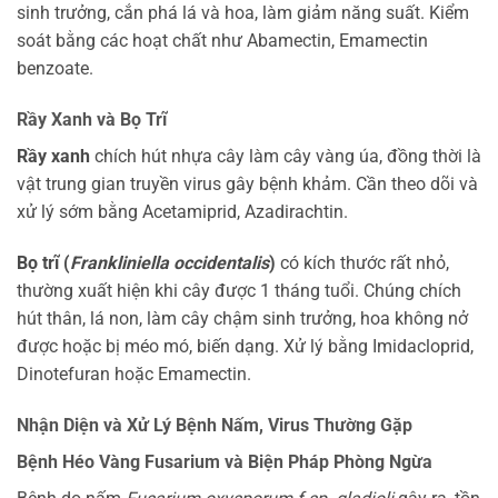
sinh trưởng, cắn phá lá và hoa, làm giảm năng suất. Kiểm
soát bằng các hoạt chất như Abamectin, Emamectin
benzoate.
Rầy Xanh và Bọ Trĩ
Rầy xanh
chích hút nhựa cây làm cây vàng úa, đồng thời là
vật trung gian truyền virus gây bệnh khảm. Cần theo dõi và
xử lý sớm bằng Acetamiprid, Azadirachtin.
Bọ trĩ (
Frankliniella occidentalis
)
có kích thước rất nhỏ,
thường xuất hiện khi cây được 1 tháng tuổi. Chúng chích
hút thân, lá non, làm cây chậm sinh trưởng, hoa không nở
được hoặc bị méo mó, biến dạng. Xử lý bằng Imidacloprid,
Dinotefuran hoặc Emamectin.
Nhận Diện và Xử Lý Bệnh Nấm, Virus Thường Gặp
Bệnh Héo Vàng Fusarium và Biện Pháp Phòng Ngừa