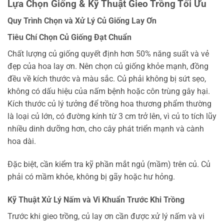
Lựa Chọn Giống & Kỹ Thuật Gieo Trồng Tối Ưu
Quy Trình Chọn và Xử Lý Củ Giống Lay Ơn
Tiêu Chí Chọn Củ Giống Đạt Chuẩn
Chất lượng củ giống quyết định hơn 50% năng suất và vẻ
đẹp của hoa lay ơn. Nên chọn củ giống khỏe mạnh, đồng
đều về kích thước và màu sắc. Củ phải không bị sứt sẹo,
không có dấu hiệu của nấm bệnh hoặc côn trùng gây hại.
Kích thước củ lý tưởng để trồng hoa thương phẩm thường
là loại củ lớn, có đường kính từ 3 cm trở lên, vì củ to tích lũy
nhiều dinh dưỡng hơn, cho cây phát triển mạnh và cành
hoa dài.
Đặc biệt, cần kiểm tra kỹ phần mắt ngủ (mầm) trên củ. Củ
phải có mầm khỏe, không bị gãy hoặc hư hỏng.
Kỹ Thuật Xử Lý Nấm và Vi Khuẩn Trước Khi Trồng
Trước khi gieo trồng, củ lay ơn cần được xử lý nấm và vi