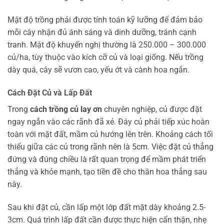
Mật độ trồng phải được tính toán kỹ lưỡng để đảm bảo
mỗi cây nhận đủ ánh sáng và dinh dưỡng, tránh cạnh
tranh. Mật độ khuyến nghị thường là 250.000 – 300.000
củ/ha, tùy thuộc vào kích cỡ củ và loại giống. Nếu trồng
dày quá, cây sẽ vươn cao, yếu ớt và cành hoa ngắn.
Cách Đặt Củ và Lấp Đất
Trong
cách trồng củ lay ơn
chuyên nghiệp, củ được đặt
ngay ngắn vào các rãnh đã xẻ. Đáy củ phải tiếp xúc hoàn
toàn với mặt đất, mầm củ hướng lên trên. Khoảng cách tối
thiểu giữa các củ trong rãnh nên là 5cm. Việc đặt củ thẳng
đứng và đúng chiều là rất quan trọng để mầm phát triển
thẳng và khỏe mạnh, tạo tiền đề cho thân hoa thẳng sau
này.
Sau khi đặt củ, cần lấp một lớp đất mặt dày khoảng 2.5-
3cm. Quá trình lấp đất cần được thực hiện cẩn thận, nhẹ