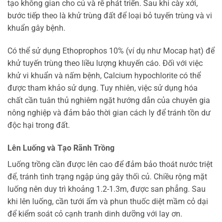
tạo không gian cho củ và rễ phát triển. Sau khi cày xới,
bước tiếp theo là khử trùng đất để loại bỏ tuyến trùng và vi
khuẩn gây bệnh.
Có thể sử dụng Ethoprophos 10% (ví dụ như Mocap hạt) để
khử tuyến trùng theo liều lượng khuyến cáo. Đối với việc
khử vi khuẩn và nấm bệnh, Calcium hypochlorite có thể
được tham khảo sử dụng. Tuy nhiên, việc sử dụng hóa
chất cần tuân thủ nghiêm ngặt hướng dẫn của chuyên gia
nông nghiệp và đảm bảo thời gian cách ly để tránh tồn dư
độc hại trong đất.
Lên Luống và Tạo Rãnh Trồng
Luống trồng cần được lên cao để đảm bảo thoát nước triệt
để, tránh tình trạng ngập úng gây thối củ. Chiều rộng mặt
luống nên duy trì khoảng 1.2-1.3m, được san phẳng. Sau
khi lên luống, cần tưới ẩm và phun thuốc diệt mầm cỏ dại
để kiểm soát cỏ cạnh tranh dinh dưỡng với lay ơn.