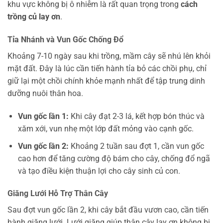
khu vực không bị ô nhiễm là rất quan trọng trong
cách
trồng củ lay ơn
.
Tỉa Nhánh và Vun Gốc Chống Đổ
Khoảng 7-10 ngày sau khi trồng, mầm cây sẽ nhú lên khỏi
mặt đất. Đây là lúc cần tiến hành tỉa bỏ các chồi phụ, chỉ
giữ lại một chồi chính khỏe mạnh nhất để tập trung dinh
dưỡng nuôi thân hoa.
Vun gốc lần 1:
Khi cây đạt 2-3 lá, kết hợp bón thúc và
xăm xới, vun nhẹ một lớp đất mỏng vào cạnh gốc.
Vun gốc lần 2:
Khoảng 2 tuần sau đợt 1, cần vun gốc
cao hơn để tăng cường độ bám cho cây, chống đổ ngã
và tạo điều kiện thuận lợi cho cây sinh củ con.
Giăng Lưới Hỗ Trợ Thân Cây
Sau đợt vun gốc lần 2, khi cây bắt đầu vươn cao, cần tiến
hành giăng lưới. Lưới giăng giúp thân cây lay ơn không bị