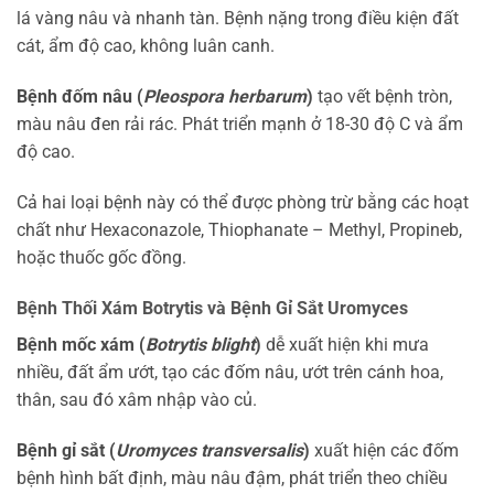
lá vàng nâu và nhanh tàn. Bệnh nặng trong điều kiện đất
cát, ẩm độ cao, không luân canh.
Bệnh đốm nâu (
Pleospora herbarum
)
tạo vết bệnh tròn,
màu nâu đen rải rác. Phát triển mạnh ở 18-30 độ C và ẩm
độ cao.
Cả hai loại bệnh này có thể được phòng trừ bằng các hoạt
chất như Hexaconazole, Thiophanate – Methyl, Propineb,
hoặc thuốc gốc đồng.
Bệnh Thối Xám Botrytis và Bệnh Gỉ Sắt Uromyces
Bệnh mốc xám (
Botrytis blight
)
dễ xuất hiện khi mưa
nhiều, đất ẩm ướt, tạo các đốm nâu, ướt trên cánh hoa,
thân, sau đó xâm nhập vào củ.
Bệnh gỉ sắt (
Uromyces transversalis
)
xuất hiện các đốm
bệnh hình bất định, màu nâu đậm, phát triển theo chiều