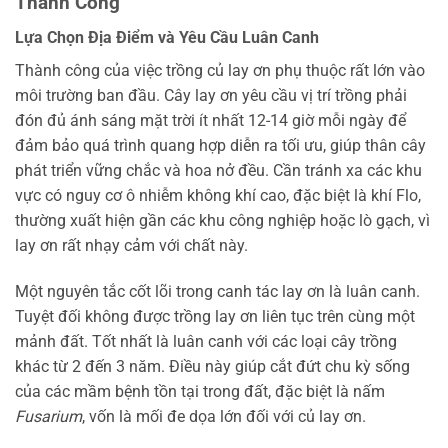
Thành Công
Lựa Chọn Địa Điểm và Yêu Cầu Luân Canh
Thành công của việc trồng củ lay ơn phụ thuộc rất lớn vào
môi trường ban đầu. Cây lay ơn yêu cầu vị trí trồng phải
đón đủ ánh sáng mặt trời ít nhất 12-14 giờ mỗi ngày để
đảm bảo quá trình quang hợp diễn ra tối ưu, giúp thân cây
phát triển vững chắc và hoa nở đều. Cần tránh xa các khu
vực có nguy cơ ô nhiễm không khí cao, đặc biệt là khí Flo,
thường xuất hiện gần các khu công nghiệp hoặc lò gạch, vì
lay ơn rất nhạy cảm với chất này.
Một nguyên tắc cốt lõi trong canh tác lay ơn là luân canh.
Tuyệt đối không được trồng lay ơn liên tục trên cùng một
mảnh đất. Tốt nhất là luân canh với các loại cây trồng
khác từ 2 đến 3 năm. Điều này giúp cắt đứt chu kỳ sống
của các mầm bệnh tồn tại trong đất, đặc biệt là nấm
Fusarium
, vốn là mối đe dọa lớn đối với củ lay ơn.