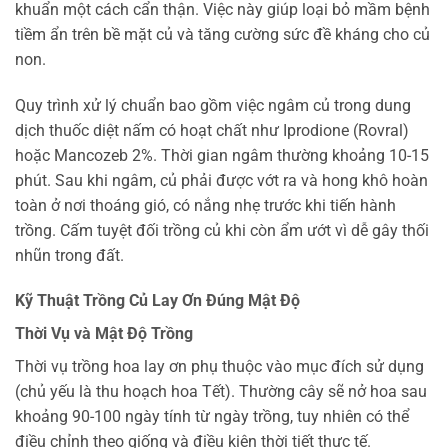
khuẩn một cách cẩn thận. Việc này giúp loại bỏ mầm bệnh
tiềm ẩn trên bề mặt củ và tăng cường sức đề kháng cho củ
non.
Quy trình xử lý chuẩn bao gồm việc ngâm củ trong dung
dịch thuốc diệt nấm có hoạt chất như Iprodione (Rovral)
hoặc Mancozeb 2%. Thời gian ngâm thường khoảng 10-15
phút. Sau khi ngâm, củ phải được vớt ra và hong khô hoàn
toàn ở nơi thoáng gió, có nắng nhẹ trước khi tiến hành
trồng. Cấm tuyệt đối trồng củ khi còn ẩm ướt vì dễ gây thối
nhũn trong đất.
Kỹ Thuật Trồng Củ Lay Ơn Đúng Mật Độ
Thời Vụ và Mật Độ Trồng
Thời vụ trồng hoa lay ơn phụ thuộc vào mục đích sử dụng
(chủ yếu là thu hoạch hoa Tết). Thường cây sẽ nở hoa sau
khoảng 90-100 ngày tính từ ngày trồng, tuy nhiên có thể
điều chỉnh theo giống và điều kiện thời tiết thực tế.