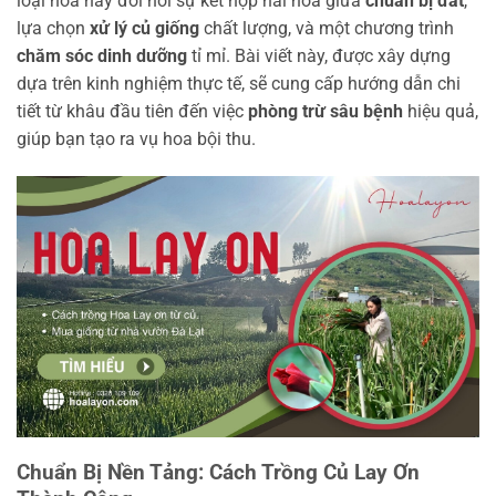
loại hoa này đòi hỏi sự kết hợp hài hòa giữa
chuẩn bị đất
,
lựa chọn
xử lý củ giống
chất lượng, và một chương trình
chăm sóc dinh dưỡng
tỉ mỉ. Bài viết này, được xây dựng
dựa trên kinh nghiệm thực tế, sẽ cung cấp hướng dẫn chi
tiết từ khâu đầu tiên đến việc
phòng trừ sâu bệnh
hiệu quả,
giúp bạn tạo ra vụ hoa bội thu.
Chuẩn Bị Nền Tảng: Cách Trồng Củ Lay Ơn