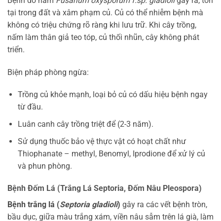
Bệnh do nấm
Fusarium oxysporum f.sp. gladioli
gây ra, tồn
tại trong đất và xâm phạm củ. Củ có thể nhiễm bệnh mà
không có triệu chứng rõ ràng khi lưu trữ. Khi cây trồng,
nấm làm thân giả teo tóp, củ thối nhũn, cây không phát
triển.
Biện pháp phòng ngừa:
Trồng củ khỏe mạnh, loại bỏ củ có dấu hiệu bệnh ngay
từ đầu.
Luân canh cây trồng triệt để (2-3 năm).
Sử dụng thuốc bảo vệ thực vật có hoạt chất như
Thiophanate – methyl, Benomyl, Iprodione để xử lý củ
và phun phòng.
Bệnh Đốm Lá (Trắng Lá Septoria, Đốm Nâu Pleospora)
Bệnh trắng lá (
Septoria gladioli
)
gây ra các vết bệnh tròn,
bầu dục, giữa màu trắng xám, viền nâu sẫm trên lá già, làm