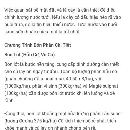
Việc quan sát bề mặt đất và lá cây là cần thiết để điều
chỉnh lượng nước tưới. Nếu lá cây có dấu hiệu héo rũ vào
buổi trưa, đó là tín hiệu thiếu nước. Tưới nước vào buổi
sáng sớm hoặc chiều mát là tốt nhất.
Chương Trình Bón Phân Chi Tiết
Bón Lót (Hữu Cơ, Vô Cơ)
Bón lót là bước nền tảng, cung cấp dinh dưỡng cần thiết
cho củ lay ơn ngay từ đầu. Toàn bộ lượng phân hữu cơ
(phân chuồng đã ủ hoai mục: 40-50m3/ha), vôi
(1000kg/ha), phân vi sinh (300kg/ha) và Magiê sulphat
(100kg/ha) cần được bón lót trước khi lên luống và xẻ
rãnh.
Đồng thời, bón lót khoảng một nửa lượng phân Lân super
(tương đương 375 kg/ha) để kích thích bộ rễ phát triển
khỏe mạnh và củ lay ơn nhanh chóng bén rễ.