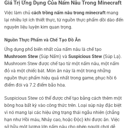
Giá Trị Ứng Dụng Của Nấm Nâu Trong Minecraft
Việc làm chủ
cách trồng nấm nâu trong minecraft
mang
lại nhiều lợi ích thiết thực, từ nguồn thực phẩm dồi dào đến
nguyên liệu luyện kim quan trọng.
Nguồn Thực Phẩm và Chế Tạo Đồ Ăn
Ứng dụng phổ biến nhất của nấm nâu là chế tạo
Mushroom Stew
(Súp Nấm) và
Suspicious Stew
(Súp Lạ).
Mushroom Stew được chế tạo từ một nấm nâu, một nấm
đỏ và một chiếc bát. Món ăn này là một trong những
nguồn thực phẩm hiệu quả nhất trong game, phục hồi 6
điểm đói và 7.2 điểm bão hòa.
Suspicious Stew có thể được chế tạo bằng cách thêm một
bông hoa bất kỳ vào công thức trên. Loại súp này đặc biệt
vì nó mang lại các hiệu ứng trạng thái ngẫu nhiên (chẳng
hạn như Hồi máu, Nhảy cao, hoặc Độc) khi được ăn. Việc
sở hữu một lượng lớn nấm nâu cho phép người chơi dễ