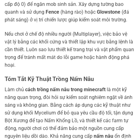
cấp độ 0) để ngăn mob sinh sản. Xây dựng tường bao
quanh và sử dụng
Fence
(hàng rào) hoặc
Glowstone
(đá
phát sáng) ở vị trí chiến lược giúp kiểm soát môi trường.
Nếu chơi ở chế độ nhiều người (Multiplayer), việc bảo vệ
vật lý bằng các khối cứng và thiết lập khu vực bằng lệnh là
cần thiết. Luôn sao lưu thiết kế trang trại và vật phẩm quan
trọng để tránh mất mát do lỗi game hoặc hành động phá
hoại.
Tóm Tắt Kỹ Thuật Trồng Nấm Nâu
Làm chủ
cách trồng nấm nâu trong minecraft
là một kỹ
năng quan trọng, đòi hỏi sự kiểm soát nghiêm ngặt về ánh
sáng và không gian. Bằng cách áp dụng các kỹ thuật như
sử dụng khối Mycelium để bỏ qua yêu cầu độ tối, tận dụng
Bột Xương để tạo Nấm Khổng Lồ, và thiết kế các farm tự
động, người chơi có thể đảm bảo một nguồn cung cấp
nguyên liệu dồi dào. Khả năng cung cấp
nấm nâu
ổn định