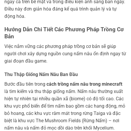
ngay cả trên bề mặt và trong điều kiện ánh sáng ban ngày.
Điều này đơn giản hóa đáng kể quá trình quản lý và tự
động hóa.
Hướng Dẫn Chi Tiết Các Phương Pháp Trồng Cơ
Bản
Việc nắm vững các phương pháp trồng cơ bản sẽ giúp
người chơi xây dựng nguồn cung nấm nâu ổn định ngay từ
giai đoạn đầu game.
Thu Thập Giống Nấm Nâu Ban Đầu
Bước đầu tiên trong
cách trồng nấm nâu trong minecraft
là tìm kiếm và thu thập giống nấm. Nấm nâu thường xuất
hiện tự nhiên tại nhiều quần xã (biome) có độ tối cao. Các
khu vực phổ biến để tìm nấm bao gồm các hang động, mỏ
bỏ hoang, các khu vực râm mát trong rừng Taiga và đặc
biệt là khu vực The Mushroom Fields (Rừng Nấm) – nơi
nấm nâu và nấm đỏ mọc dồi dào trên khối Mycelium.