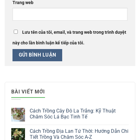
Trang web
Lưu tên của tôi, email, và trang web trong trình duyệt
này cho lần bình luận kế tiếp của tôi.
BÀI VIẾT MỚI
Cách Trồng Cây Đô La Trắng: Kỹ Thuật
Chăm Sóc Lá Bạc Tinh Tế
Không
có
Cách Trồng Địa Lan Tứ Thời: Hướng Dẫn Chi
bình
luận
Tiết Trồng Và Chăm Sóc A-Z
ở