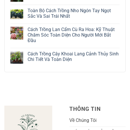
Cách
Không
Trồng
có
Toàn Bộ Cách Trồng Nho Ngón Tay Ngọt
Cây
bình
Đô
luận
Sắc Và Sai Trái Nhất
La
ở
Trắng:
Cách
Không
Kỹ
Trồng
có
Cách Trồng Lan Cẩm Cù Ra Hoa: Kỹ Thuật
Thuật
Địa
bình
Chăm
Lan
luận
Chăm Sóc Toàn Diện Cho Người Mới Bắt
Sóc
Tứ
ở
Đầu
Lá
Thời:
Toàn
Bạc
Hướng
Bộ
Không
Tinh
Dẫn
Cách
có
Tế
Chi
Trồng
Cách Trồng Cây Khoai Lang Cảnh Thủy Sinh
bình
Tiết
Nho
luận
Chi Tiết Và Toàn Diện
Trồng
Ngón
ở
Và
Tay
Cách
Không
Chăm
Ngọt
Trồng
có
Sóc
Sắc
Lan
bình
A-
Và
Cẩm
luận
Z
Sai
Cù
ở
Trái
Ra
Cách
Nhất
Hoa:
Trồng
Kỹ
Cây
Thuật
Khoai
Chăm
Lang
Sóc
Cảnh
Toàn
Thủy
THÔNG TIN
Diện
Sinh
Cho
Chi
Người
Tiết
Về Chúng Tôi
Mới
Và
Bắt
Toàn
Đầu
Diện