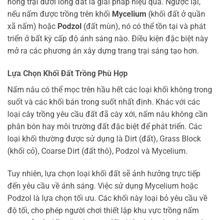
nông trại dưới lòng đất là giải pháp hiệu quả. Ngược lại,
nếu nấm được trồng trên khối
Mycelium
(khối đất ở quần
xã nấm) hoặc
Podzol
(đất mùn), nó có thể tồn tại và phát
triển ở bất kỳ cấp độ ánh sáng nào. Điều kiện đặc biệt này
mở ra các phương án xây dựng trang trại sáng tạo hơn.
Lựa Chọn Khối Đất Trồng Phù Hợp
Nấm nâu có thể mọc trên hầu hết các loại khối không trong
suốt và các khối bán trong suốt nhất định. Khác với các
loại cây trồng yêu cầu đất đã cày xới, nấm nâu không cần
phân bón hay môi trường đất đặc biệt để phát triển. Các
loại khối thường được sử dụng là Dirt (đất), Grass Block
(khối cỏ), Coarse Dirt (đất thô), Podzol và Mycelium.
Tuy nhiên, lựa chọn loại khối đất sẽ ảnh hưởng trực tiếp
đến yêu cầu về ánh sáng. Việc sử dụng Mycelium hoặc
Podzol là lựa chọn tối ưu. Các khối này loại bỏ yêu cầu về
độ tối, cho phép người chơi thiết lập khu vực trồng nấm