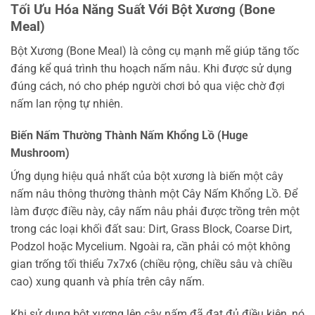
Tối Ưu Hóa Năng Suất Với Bột Xương (Bone
Meal)
Bột Xương (Bone Meal) là công cụ mạnh mẽ giúp tăng tốc
đáng kể quá trình thu hoạch nấm nâu. Khi được sử dụng
đúng cách, nó cho phép người chơi bỏ qua việc chờ đợi
nấm lan rộng tự nhiên.
Biến Nấm Thường Thành Nấm Khổng Lồ (Huge
Mushroom)
Ứng dụng hiệu quả nhất của bột xương là biến một cây
nấm nâu thông thường thành một Cây Nấm Khổng Lồ. Để
làm được điều này, cây nấm nâu phải được trồng trên một
trong các loại khối đất sau: Dirt, Grass Block, Coarse Dirt,
Podzol hoặc Mycelium. Ngoài ra, cần phải có một không
gian trống tối thiểu 7x7x6 (chiều rộng, chiều sâu và chiều
cao) xung quanh và phía trên cây nấm.
Khi sử dụng bột xương lên cây nấm đã đạt đủ điều kiện, nó