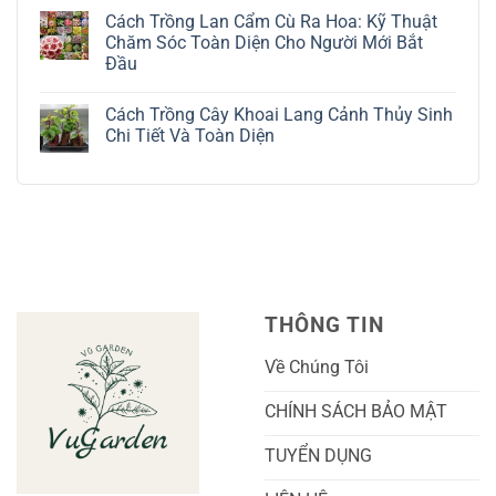
Kỹ
Trồng
có
Cách Trồng Lan Cẩm Cù Ra Hoa: Kỹ Thuật
Thuật
Địa
bình
Chăm
Lan
luận
Chăm Sóc Toàn Diện Cho Người Mới Bắt
Sóc
Tứ
ở
Đầu
Lá
Thời:
Toàn
Bạc
Hướng
Bộ
Không
Tinh
Dẫn
Cách
có
Tế
Chi
Trồng
Cách Trồng Cây Khoai Lang Cảnh Thủy Sinh
bình
Tiết
Nho
luận
Chi Tiết Và Toàn Diện
Trồng
Ngón
ở
Và
Tay
Cách
Không
Chăm
Ngọt
Trồng
có
Sóc
Sắc
Lan
bình
A-
Và
Cẩm
luận
Z
Sai
Cù
ở
Trái
Ra
Cách
Nhất
Hoa:
Trồng
Kỹ
Cây
Thuật
Khoai
Chăm
Lang
Sóc
Cảnh
Toàn
Thủy
THÔNG TIN
Diện
Sinh
Cho
Chi
Người
Tiết
Về Chúng Tôi
Mới
Và
Bắt
Toàn
Đầu
Diện
CHÍNH SÁCH BẢO MẬT
TUYỂN DỤNG