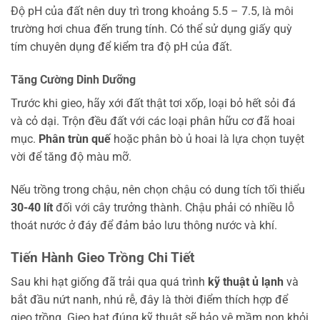
Độ pH của đất nên duy trì trong khoảng 5.5 – 7.5, là môi
trường hơi chua đến trung tính. Có thể sử dụng giấy quỳ
tím chuyên dụng để kiểm tra độ pH của đất.
Tăng Cường Dinh Dưỡng
Trước khi gieo, hãy xới đất thật tơi xốp, loại bỏ hết sỏi đá
và cỏ dại. Trộn đều đất với các loại phân hữu cơ đã hoai
mục.
Phân trùn quế
hoặc phân bò ủ hoai là lựa chọn tuyệt
vời để tăng độ màu mỡ.
Nếu trồng trong chậu, nên chọn chậu có dung tích tối thiểu
30-40 lít
đối với cây trưởng thành. Chậu phải có nhiều lỗ
thoát nước ở đáy để đảm bảo lưu thông nước và khí.
Tiến Hành Gieo Trồng Chi Tiết
Sau khi hạt giống đã trải qua quá trình
kỹ thuật ủ lạnh
và
bắt đầu nứt nanh, nhú rễ, đây là thời điểm thích hợp để
gieo trồng. Gieo hạt đúng kỹ thuật sẽ bảo vệ mầm non khỏi