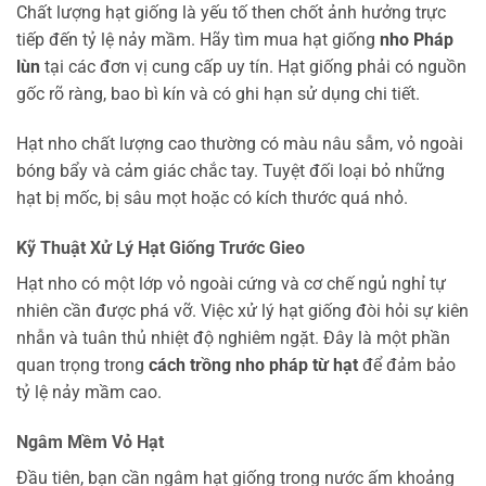
Chất lượng hạt giống là yếu tố then chốt ảnh hưởng trực
tiếp đến tỷ lệ nảy mầm. Hãy tìm mua hạt giống
nho Pháp
lùn
tại các đơn vị cung cấp uy tín. Hạt giống phải có nguồn
gốc rõ ràng, bao bì kín và có ghi hạn sử dụng chi tiết.
Hạt nho chất lượng cao thường có màu nâu sẫm, vỏ ngoài
bóng bẩy và cảm giác chắc tay. Tuyệt đối loại bỏ những
hạt bị mốc, bị sâu mọt hoặc có kích thước quá nhỏ.
Kỹ Thuật Xử Lý Hạt Giống Trước Gieo
Hạt nho có một lớp vỏ ngoài cứng và cơ chế ngủ nghỉ tự
nhiên cần được phá vỡ. Việc xử lý hạt giống đòi hỏi sự kiên
nhẫn và tuân thủ nhiệt độ nghiêm ngặt. Đây là một phần
quan trọng trong
cách trồng nho pháp từ hạt
để đảm bảo
tỷ lệ nảy mầm cao.
Ngâm Mềm Vỏ Hạt
Đầu tiên, bạn cần ngâm hạt giống trong nước ấm khoảng