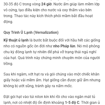
30-35 độ C trong vòng
24 giờ
. Nước ấm giúp làm mềm lớp
vỏ cứng, tạo điều kiện cho nước và oxy thấm vào bên
trong. Thao tác này kích thích phôi mầm bắt đầu hoạt
động.
Quy Trình Ủ Lạnh (Vernalization)
Kỹ thuật ủ lạnh
là bước bắt buộc đối với hầu hết các giống
nho có nguồn gốc ôn đới như
nho Pháp lùn
. Nó mô phỏng
chu kỳ đông lạnh tự nhiên để phá vỡ trạng thái ngủ nghỉ
của hạt. Quá trình này chứng minh chuyên môn của người
trồng.
Sau khi ngâm, vớt hạt ra và gói chúng vào một chiếc khăn
giấy hoặc vải mềm ẩm. Hạt giống cần được giữ ẩm nhưng
không bị ướt sũng, tránh gây ra nấm mốc.
Đặt gói hạt vào túi nilon kín khí rồi cho vào ngăn mát tủ
lạnh, nơi có nhiệt độ ổn định khoảng
1-5 độ C
. Thời gian ủ