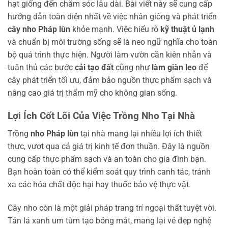
hạt giống đến chăm sóc lâu dài. Bài viết này sẽ cung cấp
hướng dẫn toàn diện nhất về việc nhân giống và phát triển
cây nho Pháp lùn
khỏe mạnh. Việc hiểu rõ
kỹ thuật ủ lạnh
và chuẩn bị môi trường sống sẽ là neo ngữ nghĩa cho toàn
bộ quá trình thực hiện. Người làm vườn cần kiên nhẫn và
tuân thủ các bước
cải tạo đất
cũng như
làm giàn leo
để
cây phát triển tối ưu, đảm bảo nguồn thực phẩm sạch và
nâng cao giá trị thẩm mỹ cho không gian sống.
Lợi Ích Cốt Lõi Của Việc Trồng Nho Tại Nhà
Trồng
nho Pháp lùn
tại nhà mang lại nhiều lợi ích thiết
thực, vượt qua cả giá trị kinh tế đơn thuần. Đây là nguồn
cung cấp thực phẩm sạch và an toàn cho gia đình bạn.
Bạn hoàn toàn có thể kiểm soát quy trình canh tác, tránh
xa các hóa chất độc hại hay thuốc bảo vệ thực vật.
Cây nho còn là một giải pháp trang trí ngoại thất tuyệt vời.
Tán lá xanh um tùm tạo bóng mát, mang lại vẻ đẹp nghệ