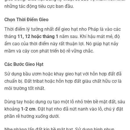
những tác động tiêu cực ban đầu.
Chọn Thời Điểm Gieo
Thời điểm lý tưởng nhất để gieo hạt nho Pháp là vào các
tháng
11, 12 hoặc tháng 1
năm sau. Khí hậu mát mẻ, độ
ẩm cao của thời điểm này rất thuận lợi. Nó giúp hạt nảy
mầm và cây con phát triển bộ rễ vững chắc.
Các Bước Gieo Hạt
Sử dụng bầu ươm hoặc khay gieo hạt với hỗn hợp đất đã
chuẩn bị. Đất tribat hoặc hỗn hợp đất giàu chất hữu cơ là
môi trường tốt nhất.
Dùng tay hoặc dụng cụ tạo một lỗ nhỏ trên bề mặt đất, sâu
khoảng
1-2 cm
. Đặt hạt nho đã nứt nanh vào lỗ, chú ý đặt
phần rễ hướng xuống dưới.
Nhẹ nhàng lấp đất kín bề mặt hạt. Sử dụng bình phun