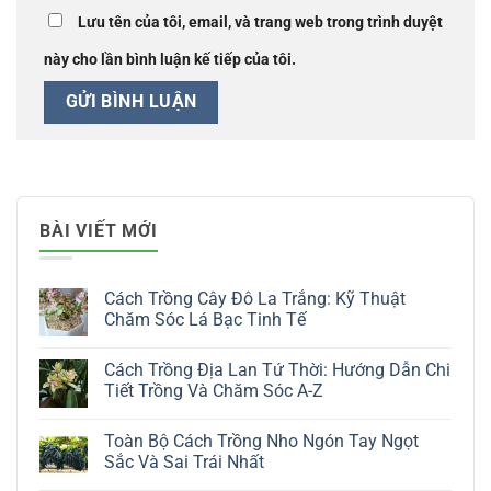
Lưu tên của tôi, email, và trang web trong trình duyệt
này cho lần bình luận kế tiếp của tôi.
BÀI VIẾT MỚI
Cách Trồng Cây Đô La Trắng: Kỹ Thuật
Chăm Sóc Lá Bạc Tinh Tế
Không
có
Cách Trồng Địa Lan Tứ Thời: Hướng Dẫn Chi
bình
luận
Tiết Trồng Và Chăm Sóc A-Z
ở
Cách
Không
Trồng
có
Toàn Bộ Cách Trồng Nho Ngón Tay Ngọt
Cây
bình
Đô
luận
Sắc Và Sai Trái Nhất
La
ở
Trắng:
Cách
Không