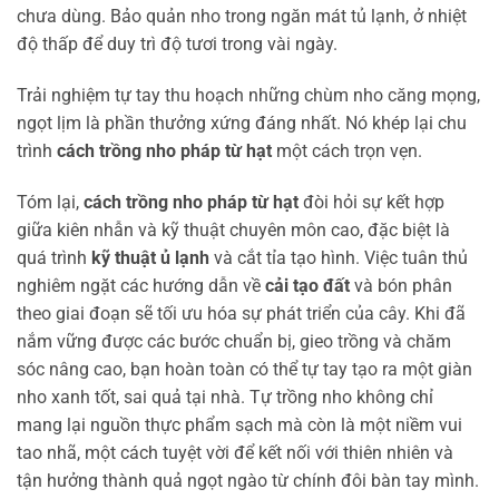
chưa dùng. Bảo quản nho trong ngăn mát tủ lạnh, ở nhiệt
độ thấp để duy trì độ tươi trong vài ngày.
Trải nghiệm tự tay thu hoạch những chùm nho căng mọng,
ngọt lịm là phần thưởng xứng đáng nhất. Nó khép lại chu
trình
cách trồng nho pháp từ hạt
một cách trọn vẹn.
Tóm lại,
cách trồng nho pháp từ hạt
đòi hỏi sự kết hợp
giữa kiên nhẫn và kỹ thuật chuyên môn cao, đặc biệt là
quá trình
kỹ thuật ủ lạnh
và cắt tỉa tạo hình. Việc tuân thủ
nghiêm ngặt các hướng dẫn về
cải tạo đất
và bón phân
theo giai đoạn sẽ tối ưu hóa sự phát triển của cây. Khi đã
nắm vững được các bước chuẩn bị, gieo trồng và chăm
sóc nâng cao, bạn hoàn toàn có thể tự tay tạo ra một giàn
nho xanh tốt, sai quả tại nhà. Tự trồng nho không chỉ
mang lại nguồn thực phẩm sạch mà còn là một niềm vui
tao nhã, một cách tuyệt vời để kết nối với thiên nhiên và
tận hưởng thành quả ngọt ngào từ chính đôi bàn tay mình.