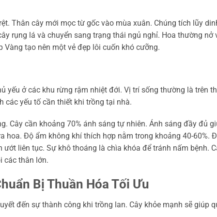
 rệt. Thân cây mới mọc từ gốc vào mùa xuân. Chúng tích lũy din
cây rụng lá và chuyển sang trạng thái ngủ nghỉ. Hoa thường nở 
p Vàng tạo nên một vẻ đẹp lôi cuốn khó cưỡng.
ủ yếu ở các khu rừng rậm nhiệt đới. Vị trí sống thường là trên t
 các yếu tố cần thiết khi trồng tại nhà.
áng. Cây cần khoảng 70% ánh sáng tự nhiên. Ánh sáng đầy đủ g
 ra hoa. Độ ẩm không khí thích hợp nằm trong khoảng 40-60%. 
 ướt liên tục. Sự khô thoáng là chìa khóa để tránh nấm bệnh. 
 các thân lớn.
Chuẩn Bị Thuần Hóa Tối Ưu
 quyết đến sự thành công khi trồng lan. Cây khỏe mạnh sẽ giúp 