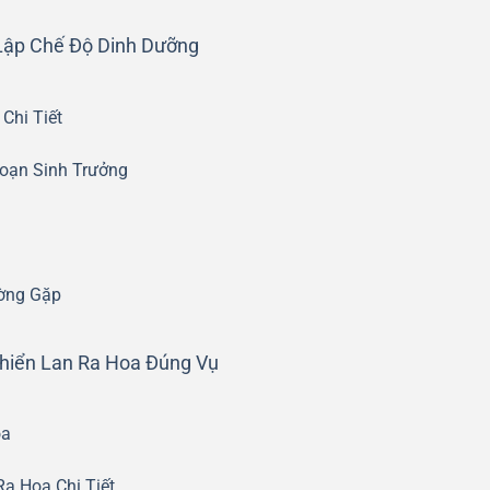
Lập Chế Độ Dinh Dưỡng
Chi Tiết
oạn Sinh Trưởng
a
ờng Gặp
Khiển Lan Ra Hoa Đúng Vụ
oa
Ra Hoa Chi Tiết