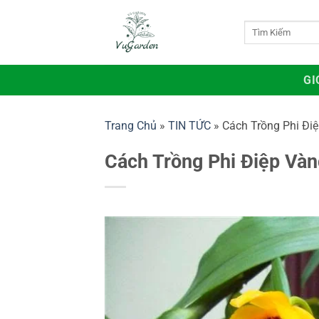
Bỏ
qua
Tìm
kiếm:
nội
dung
GI
Trang Chủ
»
TIN TỨC
»
Cách Trồng Phi Đi
Cách Trồng Phi Điệp Vàn