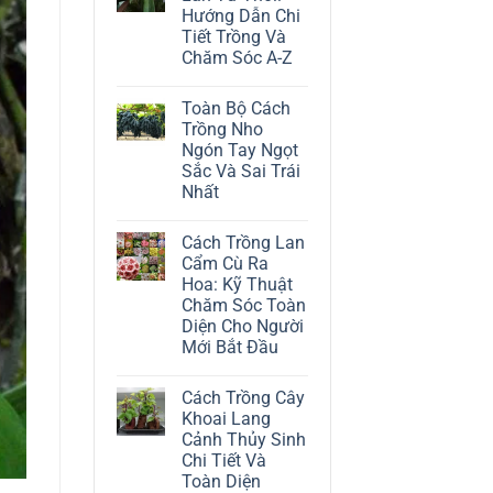
ở
Hướng Dẫn Chi
Cách
Trồng
Tiết Trồng Và
Cây
Chăm Sóc A-Z
Đô
La
Không
Trắng:
có
Kỹ
Toàn Bộ Cách
bình
Thuật
luận
Trồng Nho
Chăm
ở
Sóc
Ngón Tay Ngọt
Cách
Lá
Trồng
Sắc Và Sai Trái
Bạc
Địa
Tinh
Nhất
Lan
Tế
Tứ
Không
Thời:
có
Hướng
Cách Trồng Lan
bình
Dẫn
luận
Cẩm Cù Ra
Chi
ở
Tiết
Hoa: Kỹ Thuật
Toàn
Trồng
Bộ
Chăm Sóc Toàn
Và
Cách
Chăm
Diện Cho Người
Trồng
Sóc
Nho
Mới Bắt Đầu
A-
Ngón
Z
Không
Tay
có
Ngọt
Cách Trồng Cây
bình
Sắc
luận
Và
Khoai Lang
ở
Sai
Cảnh Thủy Sinh
Cách
Trái
Trồng
Nhất
Chi Tiết Và
Lan
Toàn Diện
Cẩm