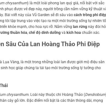
um chrysanthum
) là một loài phong lan quý giá, nổi bật với sắc
inh phục được vẻ đẹp này, người trồng cần nắm vững kỹ thuật v
ây. Bài viết này của Vũ Garden sẽ đi sâu vào
cách trồng phi điệ
ng tôi tập trung vào việc tạo ra một môi trường sống tự nhiên tố
 triển khỏe mạnh, cho hoa rực rỡ. Nắm vững
lan rừng
này đòi hỏ
rường thuần hóa
,
chế độ dinh dưỡng
và
kích hoa
chuẩn xác.
n Sâu Của Lan Hoàng Thảo Phi Điệp
à Lụa Vàng, là một trong những loài lan được giới mộ điệu săn
 sinh học giúp chúng ta tái tạo môi trường sống lý tưởng cho
Thái
ium chrysanthum
. Loài này thuộc chi Hoàng Thảo (
Dendrobium
 thân cây gỗ lớn. Đặc điểm nổi bật là các thân thòng dài, mọng