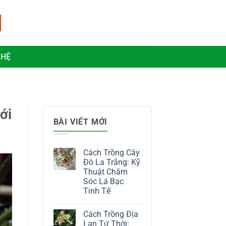
 HỆ
ới
BÀI VIẾT MỚI
Cách Trồng Cây
Đô La Trắng: Kỹ
Thuật Chăm
Sóc Lá Bạc
Tinh Tế
Không
có
Cách Trồng Địa
bình
luận
Lan Tứ Thời: