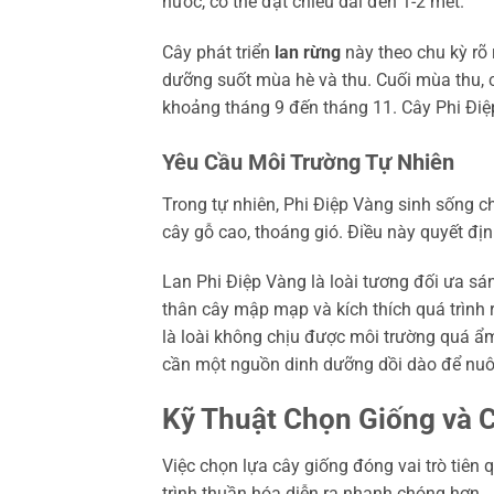
nước, có thể đạt chiều dài đến 1-2 mét.
Cây phát triển
lan rừng
này theo chu kỳ rõ
dưỡng suốt mùa hè và thu. Cuối mùa thu, 
khoảng tháng 9 đến tháng 11. Cây Phi Điệ
Yêu Cầu Môi Trường Tự Nhiên
Trong tự nhiên, Phi Điệp Vàng sinh sống ch
cây gỗ cao, thoáng gió. Điều này quyết định
Lan Phi Điệp Vàng là loài tương đối ưa s
thân cây mập mạp và kích thích quá trình
là loài không chịu được môi trường quá ẩm
cần một nguồn dinh dưỡng dồi dào để nuôi
Kỹ Thuật Chọn Giống và 
Việc chọn lựa cây giống đóng vai trò tiên
trình thuần hóa diễn ra nhanh chóng hơn.