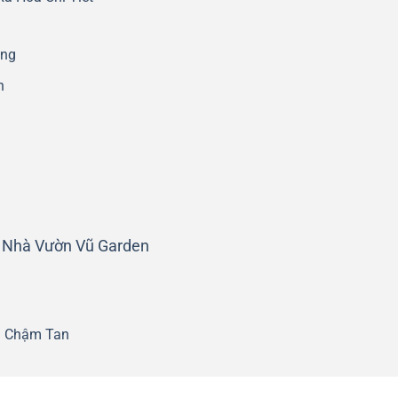
áng
n
g
 Nhà Vườn Vũ Garden
n Chậm Tan