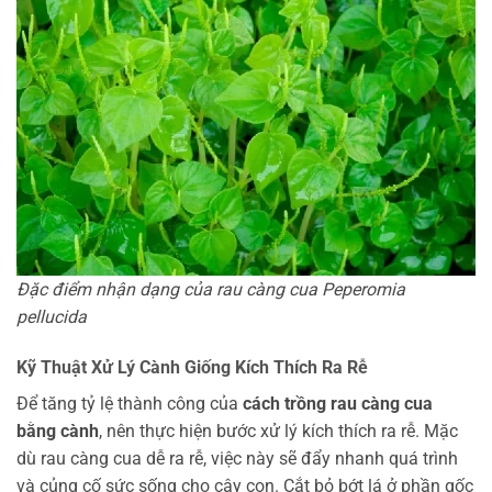
Đặc điểm nhận dạng của rau càng cua Peperomia
pellucida
Kỹ Thuật Xử Lý Cành Giống Kích Thích Ra Rễ
Để tăng tỷ lệ thành công của
cách trồng rau càng cua
bằng cành
, nên thực hiện bước xử lý kích thích ra rễ. Mặc
dù rau càng cua dễ ra rễ, việc này sẽ đẩy nhanh quá trình
và củng cố sức sống cho cây con. Cắt bỏ bớt lá ở phần gốc