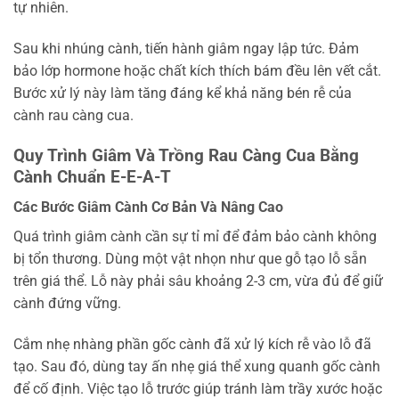
tự nhiên.
Sau khi nhúng cành, tiến hành giâm ngay lập tức. Đảm
bảo lớp hormone hoặc chất kích thích bám đều lên vết cắt.
Bước xử lý này làm tăng đáng kể khả năng bén rễ của
cành rau càng cua.
Quy Trình Giâm Và Trồng Rau Càng Cua Bằng
Cành Chuẩn E-E-A-T
Các Bước Giâm Cành Cơ Bản Và Nâng Cao
Quá trình giâm cành cần sự tỉ mỉ để đảm bảo cành không
bị tổn thương. Dùng một vật nhọn như que gỗ tạo lỗ sẵn
trên giá thể. Lỗ này phải sâu khoảng 2-3 cm, vừa đủ để giữ
cành đứng vững.
Cắm nhẹ nhàng phần gốc cành đã xử lý kích rễ vào lỗ đã
tạo. Sau đó, dùng tay ấn nhẹ giá thể xung quanh gốc cành
để cố định. Việc tạo lỗ trước giúp tránh làm trầy xước hoặc