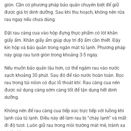
giòn. Cần có phương pháp bảo quản chuyên biệt để giữ
được giá trị dinh dưỡng. Sau khi thu hoạch, không nên rửa
rau ngay nếu chưa dùng.
Đặt rau càng cua vào hộp đựng thực phẩm có lót khăn
giấy ẩm. Khăn giấy ẩm giúp duy trì độ ẩm cần thiết. Đậy
kín hộp và bảo quản trong ngăn mát tủ lạnh. Phương pháp
này giúp rau tươi giòn trong khoảng 3-5 ngày.
Nếu muốn bảo quản lâu hơn, có thể ngâm rau vào nước
sạch khoảng 30 phút. Sau đó để ráo nước hoàn toàn. Bọc
rau trong túi nilon có đục lỗ thoát khí. Rau càng cua nên
được sử dụng càng sớm càng tốt để tận dụng hết dinh
dưỡng.
Không nên để rau càng cua tiếp xúc trực tiếp với luồng khí
lạnh của tủ lạnh. Điều này dễ làm rau bị “cháy lạnh” và mất
đi độ tươi. Luôn giữ rau trong môi trường mát mẻ, tránh xa