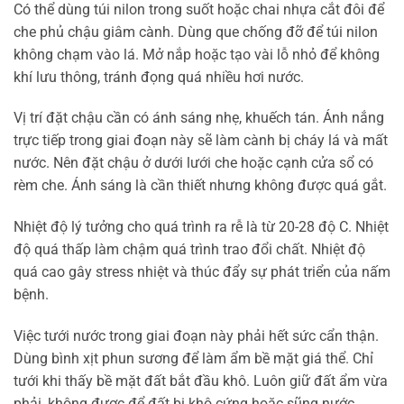
Có thể dùng túi nilon trong suốt hoặc chai nhựa cắt đôi để
che phủ chậu giâm cành. Dùng que chống đỡ để túi nilon
không chạm vào lá. Mở nắp hoặc tạo vài lỗ nhỏ để không
khí lưu thông, tránh đọng quá nhiều hơi nước.
Vị trí đặt chậu cần có ánh sáng nhẹ, khuếch tán. Ánh nắng
trực tiếp trong giai đoạn này sẽ làm cành bị cháy lá và mất
nước. Nên đặt chậu ở dưới lưới che hoặc cạnh cửa sổ có
rèm che. Ánh sáng là cần thiết nhưng không được quá gắt.
Nhiệt độ lý tưởng cho quá trình ra rễ là từ 20-28 độ C. Nhiệt
độ quá thấp làm chậm quá trình trao đổi chất. Nhiệt độ
quá cao gây stress nhiệt và thúc đẩy sự phát triển của nấm
bệnh.
Việc tưới nước trong giai đoạn này phải hết sức cẩn thận.
Dùng bình xịt phun sương để làm ẩm bề mặt giá thể. Chỉ
tưới khi thấy bề mặt đất bắt đầu khô. Luôn giữ đất ẩm vừa
phải, không được để đất bị khô cứng hoặc sũng nước.