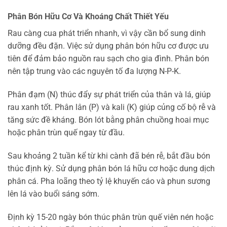
Phân Bón Hữu Cơ Và Khoáng Chất Thiết Yếu
Rau càng cua phát triển nhanh, vì vậy cần bổ sung dinh
dưỡng đều đặn. Việc sử dụng phân bón hữu cơ được ưu
tiên để đảm bảo nguồn rau sạch cho gia đình. Phân bón
nên tập trung vào các nguyên tố đa lượng N-P-K.
Phân đạm (N) thúc đẩy sự phát triển của thân và lá, giúp
rau xanh tốt. Phân lân (P) và kali (K) giúp củng cố bộ rễ và
tăng sức đề kháng. Bón lót bằng phân chuồng hoai mục
hoặc phân trùn quế ngay từ đầu.
Sau khoảng 2 tuần kể từ khi cành đã bén rễ, bắt đầu bón
thúc định kỳ. Sử dụng phân bón lá hữu cơ hoặc dung dịch
phân cá. Pha loãng theo tỷ lệ khuyến cáo và phun sương
lên lá vào buổi sáng sớm.
Định kỳ 15-20 ngày bón thúc phân trùn quế viên nén hoặc