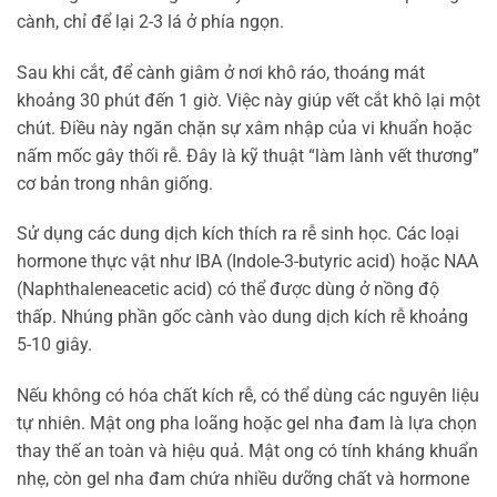
cành, chỉ để lại 2-3 lá ở phía ngọn.
Sau khi cắt, để cành giâm ở nơi khô ráo, thoáng mát
khoảng 30 phút đến 1 giờ. Việc này giúp vết cắt khô lại một
chút. Điều này ngăn chặn sự xâm nhập của vi khuẩn hoặc
nấm mốc gây thối rễ. Đây là kỹ thuật “làm lành vết thương”
cơ bản trong nhân giống.
Sử dụng các dung dịch kích thích ra rễ sinh học. Các loại
hormone thực vật như IBA (Indole-3-butyric acid) hoặc NAA
(Naphthaleneacetic acid) có thể được dùng ở nồng độ
thấp. Nhúng phần gốc cành vào dung dịch kích rễ khoảng
5-10 giây.
Nếu không có hóa chất kích rễ, có thể dùng các nguyên liệu
tự nhiên. Mật ong pha loãng hoặc gel nha đam là lựa chọn
thay thế an toàn và hiệu quả. Mật ong có tính kháng khuẩn
nhẹ, còn gel nha đam chứa nhiều dưỡng chất và hormone