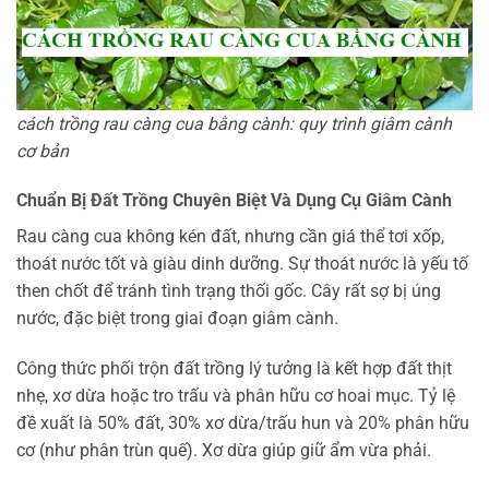
cách trồng rau càng cua bằng cành: quy trình giâm cành
cơ bản
Chuẩn Bị Đất Trồng Chuyên Biệt Và Dụng Cụ Giâm Cành
Rau càng cua không kén đất, nhưng cần giá thể tơi xốp,
thoát nước tốt và giàu dinh dưỡng. Sự thoát nước là yếu tố
then chốt để tránh tình trạng thối gốc. Cây rất sợ bị úng
nước, đặc biệt trong giai đoạn giâm cành.
Công thức phối trộn đất trồng lý tưởng là kết hợp đất thịt
nhẹ, xơ dừa hoặc tro trấu và phân hữu cơ hoai mục. Tỷ lệ
đề xuất là 50% đất, 30% xơ dừa/trấu hun và 20% phân hữu
cơ (như phân trùn quế). Xơ dừa giúp giữ ẩm vừa phải.