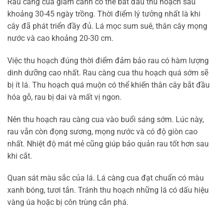
Rau càng cua giâm cành có thể bắt đầu thu hoạch sau
khoảng 30-45 ngày trồng. Thời điểm lý tưởng nhất là khi
cây đã phát triển đầy đủ. Lá mọc sum suê, thân cây mọng
nước và cao khoảng 20-30 cm.
Việc thu hoạch đúng thời điểm đảm bảo rau có hàm lượng
dinh dưỡng cao nhất. Rau càng cua thu hoạch quá sớm sẽ
bị ít lá. Thu hoạch quá muộn có thể khiến thân cây bắt đầu
hóa gỗ, rau bị dai và mất vị ngon.
Nên thu hoạch rau càng cua vào buổi sáng sớm. Lúc này,
rau vẫn còn đọng sương, mọng nước và có độ giòn cao
nhất. Nhiệt độ mát mẻ cũng giúp bảo quản rau tốt hơn sau
khi cắt.
Quan sát màu sắc của lá. Lá càng cua đạt chuẩn có màu
xanh bóng, tươi tắn. Tránh thu hoạch những lá có dấu hiệu
vàng úa hoặc bị côn trùng cắn phá.