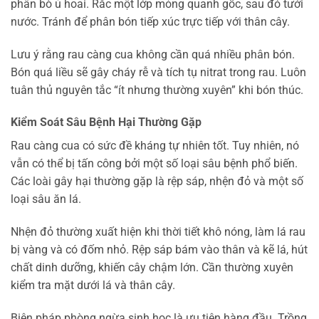
phân bò ủ hoai. Rắc một lớp mỏng quanh gốc, sau đó tưới
nước. Tránh để phân bón tiếp xúc trực tiếp với thân cây.
Lưu ý rằng rau càng cua không cần quá nhiều phân bón.
Bón quá liều sẽ gây cháy rễ và tích tụ nitrat trong rau. Luôn
tuân thủ nguyên tắc “ít nhưng thường xuyên” khi bón thúc.
Kiểm Soát Sâu Bệnh Hại Thường Gặp
Rau càng cua có sức đề kháng tự nhiên tốt. Tuy nhiên, nó
vẫn có thể bị tấn công bởi một số loại sâu bệnh phổ biến.
Các loài gây hại thường gặp là rệp sáp, nhện đỏ và một số
loại sâu ăn lá.
Nhện đỏ thường xuất hiện khi thời tiết khô nóng, làm lá rau
bị vàng và có đốm nhỏ. Rệp sáp bám vào thân và kẽ lá, hút
chất dinh dưỡng, khiến cây chậm lớn. Cần thường xuyên
kiểm tra mặt dưới lá và thân cây.
Biện pháp phòng ngừa sinh học là ưu tiên hàng đầu. Trồng