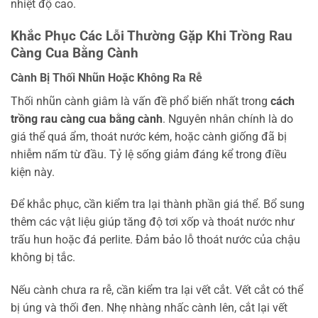
nhiệt độ cao.
Khắc Phục Các Lỗi Thường Gặp Khi Trồng Rau
Càng Cua Bằng Cành
Cành Bị Thối Nhũn Hoặc Không Ra Rễ
Thối nhũn cành giâm là vấn đề phổ biến nhất trong
cách
trồng rau càng cua bằng cành
. Nguyên nhân chính là do
giá thể quá ẩm, thoát nước kém, hoặc cành giống đã bị
nhiễm nấm từ đầu. Tỷ lệ sống giảm đáng kể trong điều
kiện này.
Để khắc phục, cần kiểm tra lại thành phần giá thể. Bổ sung
thêm các vật liệu giúp tăng độ tơi xốp và thoát nước như
trấu hun hoặc đá perlite. Đảm bảo lỗ thoát nước của chậu
không bị tắc.
Nếu cành chưa ra rễ, cần kiểm tra lại vết cắt. Vết cắt có thể
bị úng và thối đen. Nhẹ nhàng nhấc cành lên, cắt lại vết