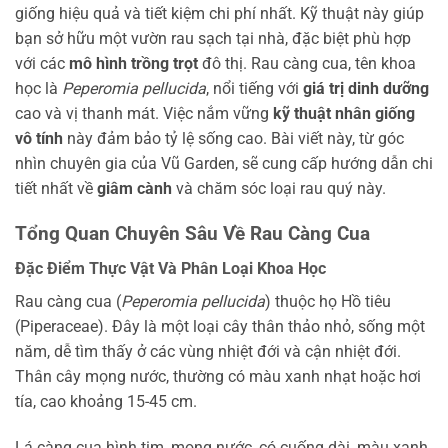
giống hiệu quả và tiết kiệm chi phí nhất. Kỹ thuật này giúp
bạn sở hữu một vườn rau sạch tại nhà, đặc biệt phù hợp
với các
mô hình trồng trọt
đô thị. Rau càng cua, tên khoa
học là
Peperomia pellucida
, nổi tiếng với
giá trị dinh dưỡng
cao và vị thanh mát. Việc nắm vững
kỹ thuật nhân giống
vô tính
này đảm bảo tỷ lệ sống cao. Bài viết này, từ góc
nhìn chuyên gia của Vũ Garden, sẽ cung cấp hướng dẫn chi
tiết nhất về
giâm cành
và chăm sóc loại rau quý này.
Tổng Quan Chuyên Sâu Về Rau Càng Cua
Đặc Điểm Thực Vật Và Phân Loại Khoa Học
Rau càng cua (
Peperomia pellucida
) thuộc họ Hồ tiêu
(Piperaceae). Đây là một loại cây thân thảo nhỏ, sống một
năm, dễ tìm thấy ở các vùng nhiệt đới và cận nhiệt đới.
Thân cây mọng nước, thường có màu xanh nhạt hoặc hơi
tía, cao khoảng 15-45 cm.
Lá càng cua hình tim, mọng nước, có cuống dài, màu xanh