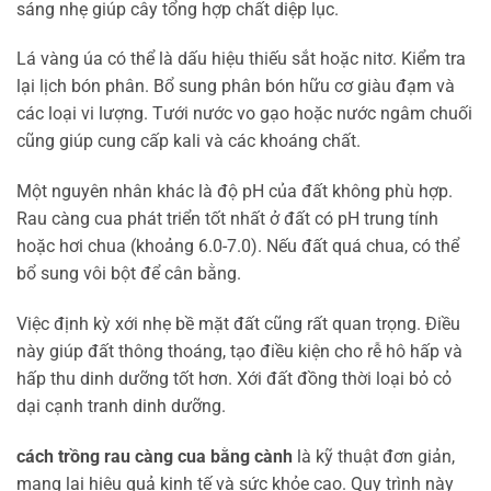
sáng nhẹ giúp cây tổng hợp chất diệp lục.
Lá vàng úa có thể là dấu hiệu thiếu sắt hoặc nitơ. Kiểm tra
lại lịch bón phân. Bổ sung phân bón hữu cơ giàu đạm và
các loại vi lượng. Tưới nước vo gạo hoặc nước ngâm chuối
cũng giúp cung cấp kali và các khoáng chất.
Một nguyên nhân khác là độ pH của đất không phù hợp.
Rau càng cua phát triển tốt nhất ở đất có pH trung tính
hoặc hơi chua (khoảng 6.0-7.0). Nếu đất quá chua, có thể
bổ sung vôi bột để cân bằng.
Việc định kỳ xới nhẹ bề mặt đất cũng rất quan trọng. Điều
này giúp đất thông thoáng, tạo điều kiện cho rễ hô hấp và
hấp thu dinh dưỡng tốt hơn. Xới đất đồng thời loại bỏ cỏ
dại cạnh tranh dinh dưỡng.
cách trồng rau càng cua bằng cành
là kỹ thuật đơn giản,
mang lại hiệu quả kinh tế và sức khỏe cao. Quy trình này