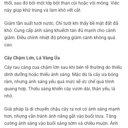
thối, sau đó bôi một lớp bột than củi hoặc vôi mỏng. Việc
này giúp khử trùng và làm khô vết cắt.
Giảm tần suất tưới nước. Chỉ tưới khi thấy bề mặt đất đã
khô. Cung cấp ánh sáng khuếch tán đủ mạnh cho cành
giâm. Điều chỉnh nhiệt độ phòng giâm cành không quá
cao.
Cây Chậm Lớn, Lá Vàng Úa
Cây rau càng cua chậm lớn sau khi bén rễ thường do thiếu
dinh dưỡng hoặc thiếu ánh sáng. Mặc dù là cây ưa bóng
râm, nhưng ánh sáng yếu quá mức sẽ ức chế quá trình
quang hợp. Thiếu sáng khiến cây vươn dài, thân yếu, lá
nhỏ.
Giải pháp là di chuyển chậu cây ra nơi có ánh sáng mạnh
hơn, nhưng vẫn tránh ánh nắng gắt vào buổi trưa. Tăng
cường ánh sáng vào buổi sáng sớm và chiều muộn. Ánh