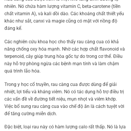
nhiên. Nó chứa hàm lượng vitamin C, beta-carotene (tiền
chất vitamin A), và kali dồi dào. Các khoáng chất thiết yếu
khác như sắt, canxi và magie cũng có mặt với nồng độ
đáng kể.
Các nghiên cứu khoa học cho thấy rau càng cua có khả
năng chống oxy hóa mạnh. Nhờ các hợp chất flavonoid và
terpenoid, cây giúp trung hòa gốc tự do trong cơ thể. Điều
này hỗ trợ phòng ngừa các bệnh mạn tính và làm chậm
quá trình lão hóa.
Trong y học cổ truyền, rau càng cua được dùng để giải
nhiệt, lợi tiểu và kháng viêm. Nó có tác dụng hỗ trợ điều trị
các vấn đề về đường tiết niệu, mụn nhọt và viêm khớp.
Việc bổ sung rau càng cua vào chế độ ăn là cách tuyệt vời
để tăng cường miễn dịch.
Đặc biệt, loại rau này có hàm lượng calo rất thấp. Nó là lựa