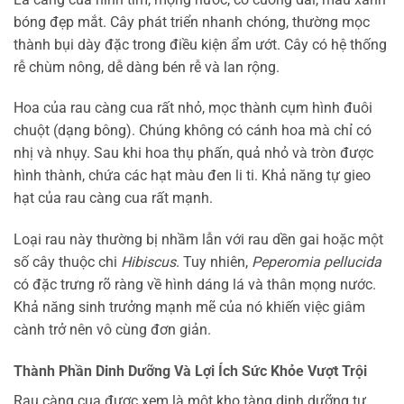
bóng đẹp mắt. Cây phát triển nhanh chóng, thường mọc
thành bụi dày đặc trong điều kiện ẩm ướt. Cây có hệ thống
rễ chùm nông, dễ dàng bén rễ và lan rộng.
Hoa của rau càng cua rất nhỏ, mọc thành cụm hình đuôi
chuột (dạng bông). Chúng không có cánh hoa mà chỉ có
nhị và nhụy. Sau khi hoa thụ phấn, quả nhỏ và tròn được
hình thành, chứa các hạt màu đen li ti. Khả năng tự gieo
hạt của rau càng cua rất mạnh.
Loại rau này thường bị nhầm lẫn với rau dền gai hoặc một
số cây thuộc chi
Hibiscus
. Tuy nhiên,
Peperomia pellucida
có đặc trưng rõ ràng về hình dáng lá và thân mọng nước.
Khả năng sinh trưởng mạnh mẽ của nó khiến việc giâm
cành trở nên vô cùng đơn giản.
Thành Phần Dinh Dưỡng Và Lợi Ích Sức Khỏe Vượt Trội
Rau càng cua được xem là một kho tàng dinh dưỡng tự