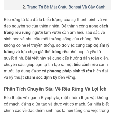
Trang Trí Bề Mặt Chậu Bonsai Và Cây Cảnh
Rêu rừng từ lâu đã là biểu tượng của sự thanh bình và vẻ
đẹp nguyên sơ của thiên nhiên. Để thành công trong
cách
trồng rêu rừng
, người làm vườn cần am hiểu sâu sắc về
sinh học và nhu cầu môi trường sống của chúng. Rêu
không có hệ rễ truyền thống, do đó việc cung cấp
độ ẩm lý
tưởng
và lựa chọn
giá thể trồng rêu
phù hợp là yếu tố
quyết định. Bài viết này sẽ cung cấp hướng dẫn toàn diện,
chuyên sâu, giúp bạn tự tin tạo ra một
tiểu cảnh rêu
xanh
mướt, áp dụng được cả
phương pháp sinh tố rêu
hiện đại
và kỹ thuật
chăm sóc định kỳ
bền vững.
Phân Tích Chuyên Sâu Về Rêu Rừng Và Lợi Ích
Rêu thuộc về ngành Bryophyta, một nhóm thực vật không
có mạch, đứng giữa tảo và thực vật có mạch. Sự hiểu biết
chính xác về đặc điểm sinh học là nền tảng cho việc trồng