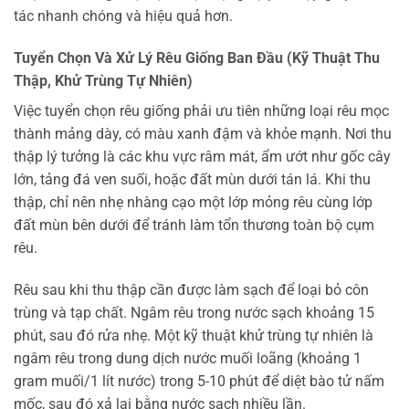
tác nhanh chóng và hiệu quả hơn.
Tuyển Chọn Và Xử Lý Rêu Giống Ban Đầu (Kỹ Thuật Thu
Thập, Khử Trùng Tự Nhiên)
Việc tuyển chọn rêu giống phải ưu tiên những loại rêu mọc
thành mảng dày, có màu xanh đậm và khỏe mạnh. Nơi thu
thập lý tưởng là các khu vực râm mát, ẩm ướt như gốc cây
lớn, tảng đá ven suối, hoặc đất mùn dưới tán lá. Khi thu
thập, chỉ nên nhẹ nhàng cạo một lớp mỏng rêu cùng lớp
đất mùn bên dưới để tránh làm tổn thương toàn bộ cụm
rêu.
Rêu sau khi thu thập cần được làm sạch để loại bỏ côn
trùng và tạp chất. Ngâm rêu trong nước sạch khoảng 15
phút, sau đó rửa nhẹ. Một kỹ thuật khử trùng tự nhiên là
ngâm rêu trong dung dịch nước muối loãng (khoảng 1
gram muối/1 lít nước) trong 5-10 phút để diệt bào tử nấm
mốc, sau đó xả lại bằng nước sạch nhiều lần.