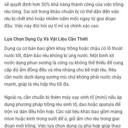
sẽ quyết định hơn 50% khả năng thành công của việc trồng
rêu rừng. Sai sót trong khâu chuẩn bị có thể dẫn đến việc
rêu bị chết khô hoặc nhiễm nấm mốc ngay từ giai đoạn
đầu. Việc này đòi hỏi sự tỉ mỉ và chính xác cao.
Lựa Chọn Dụng Cụ Và Vật Liệu Cần Thiết
Dụng cụ cơ bản bao gồm khay trồng hoặc chậu có lỗ thoát
nước tốt, đảm bảo rêu không bị úng nước. Một bình xịt
nước dạng phun sương là công cụ không thể thiếu để cung
cấp độ ẩm đồng đều và nhẹ nhàng cho bề mặt rêu. Rêu
cần nước dưới dạng sương mù chứ không phải nước chảy
mạnh, giúp lá rêu hấp thụ tối đa.
Ngoài ra, cần chuẩn bị thêm máy xay sinh tố (mini) nếu áp
dụng phương pháp trồng rêu sinh tố, dao hoặc spatula để
trộn và dàn đều hỗn hợp. Các vật liệu khác bao gồm màng
nilon hoặc kính trong suốt để ủ, giữ ẩm cho rêu trong giai
đoạn mới trồng. Việc lựa chọn dụng cụ phù hợp giúp thao