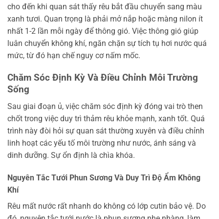
cho đến khi quan sát thấy rêu bắt đầu chuyển sang màu
xanh tươi. Quan trọng là phải mở nắp hoặc màng nilon ít
nhất 1-2 lần mỗi ngày để thông gió. Việc thông gió giúp
luân chuyển không khí, ngăn chặn sự tích tụ hơi nước quá
mức, từ đó hạn chế nguy cơ nấm mốc.
Chăm Sóc Định Kỳ Và Điều Chỉnh Môi Trường
Sống
Sau giai đoạn ủ, việc chăm sóc định kỳ đóng vai trò then
chốt trong việc duy trì thảm rêu khỏe mạnh, xanh tốt. Quá
trình này đòi hỏi sự quan sát thường xuyên và điều chỉnh
linh hoạt các yếu tố môi trường như nước, ánh sáng và
dinh dưỡng. Sự ổn định là chìa khóa.
Nguyên Tắc Tưới Phun Sương Và Duy Trì Độ Ẩm Không
Khí
Rêu mất nước rất nhanh do không có lớp cutin bảo vệ. Do
đó, nguyên tắc tưới nước là phun sương nhẹ nhàng, làm