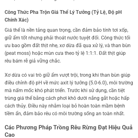
Công Thức Pha Trộn Giá Thể Lý Tưởng (Tỷ Lệ, Độ pH
Chính Xác)
Giá thể là nền tảng quan trọng, cần đảm bảo tính tơi xốp,
giữ ẩm tốt nhưng phải thoát nước tuyệt đối. Công thức tối
ưu bao gồm đất thịt nhẹ, xơ dừa đã qua xử lý, và than bùn
(peat moss) hoặc mùn cưa theo tỷ lệ 1:1:1. Đất thịt giúp
rêu bám rễ giả vững chắc.
Xơ dừa có vai trò giữ ẩm vượt trội, trong khi than bùn giúp
điều chỉnh độ pH về mức axit lý tưởng (5.0-6.0), môi trường
mà nấm mốc khó phát triển. Trước khi sử dụng, cần tiệt
trùng giá thể bằng cách phơi khô dưới nắng gắt hoặc hấp
cách thủy. Điều này nhằm loại bỏ hoàn toàn mầm bệnh
tiềm ẩn, đảm bảo rêu có môi trường sống an toàn nhất.
Các Phương Pháp Trồng Rêu Rừng Đạt Hiệu Quả
Cao