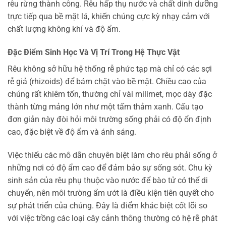
rêu rừng thành công. Rêu hấp thụ nước và chất dinh dưỡng
trực tiếp qua bề mặt lá, khiến chúng cực kỳ nhạy cảm với
chất lượng không khí và độ ẩm.
Đặc Điểm Sinh Học Và Vị Trí Trong Hệ Thực Vật
Rêu không sở hữu hệ thống rễ phức tạp mà chỉ có các sợi
rễ giả (rhizoids) để bám chặt vào bề mặt. Chiều cao của
chúng rất khiêm tốn, thường chỉ vài milimet, mọc dày đặc
thành từng mảng lớn như một tấm thảm xanh. Cấu tạo
đơn giản này đòi hỏi môi trường sống phải có độ ổn định
cao, đặc biệt về độ ẩm và ánh sáng.
Việc thiếu các mô dẫn chuyên biệt làm cho rêu phải sống ở
những nơi có độ ẩm cao để đảm bảo sự sống sót. Chu kỳ
sinh sản của rêu phụ thuộc vào nước để bào tử có thể di
chuyển, nên môi trường ẩm ướt là điều kiện tiên quyết cho
sự phát triển của chúng. Đây là điểm khác biệt cốt lõi so
với việc trồng các loại cây cảnh thông thường có hệ rễ phát