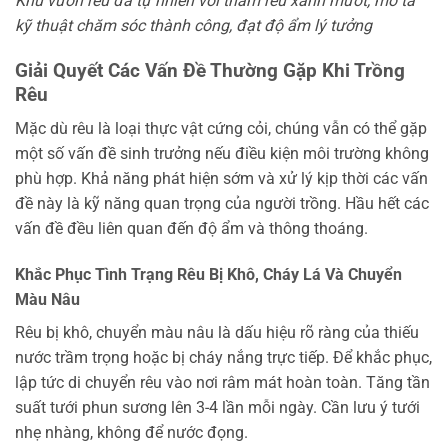
Khu vườn rêu đá tự nhiên với thảm rêu xanh mướt, mô tả
kỹ thuật chăm sóc thành công, đạt độ ẩm lý tưởng
Giải Quyết Các Vấn Đề Thường Gặp Khi Trồng
Rêu
Mặc dù rêu là loại thực vật cứng cỏi, chúng vẫn có thể gặp
một số vấn đề sinh trưởng nếu điều kiện môi trường không
phù hợp. Khả năng phát hiện sớm và xử lý kịp thời các vấn
đề này là kỹ năng quan trọng của người trồng. Hầu hết các
vấn đề đều liên quan đến độ ẩm và thông thoáng.
Khắc Phục Tình Trạng Rêu Bị Khô, Cháy Lá Và Chuyển
Màu Nâu
Rêu bị khô, chuyển màu nâu là dấu hiệu rõ ràng của thiếu
nước trầm trọng hoặc bị cháy nắng trực tiếp. Để khắc phục,
lập tức di chuyển rêu vào nơi râm mát hoàn toàn. Tăng tần
suất tưới phun sương lên 3-4 lần mỗi ngày. Cần lưu ý tưới
nhẹ nhàng, không để nước đọng.