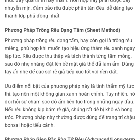
thúc đẩy quá trình nảy mầm. Hỗn hợp này phải được xay
nhuyễn mịn, đảm bảo rêu được phân tán đều, dễ dàng tạo
thành lớp phủ đồng nhất.
Phương Pháp Trồng Rêu Dạng Tấm (Sheet Method)
Phương pháp trồng rêu dạng tấm, hay còn gọi là trồng rêu
miêng, phù hợp khi muốn tạo hiệu ứng thảm rêu xanh ngay
lập tức. Rêu được thu thập và tách thành từng tấm mỏng,
sau đó nhẹ nhàng đặt lên bề mặt giá thể đã làm ẩm. Dùng
tay ấn nhẹ để các sợi rễ giả tiếp xúc tốt với nền đất.
Ưu điểm nổi bật của phương pháp này là tính thẩm mỹ tức
thì, tạo nên một không gian xanh hoàn chỉnh. Tuy nhiên, nó
đòi hỏi sự chăm sóc độ ẩm liên tục trong những ngày đầu.
Nếu rêu không kịp bám rễ giả, chúng rất dễ bị khô và bong
tróc. Phương pháp này thường được dùng để trang trí chậu
bonsai hoặc tiểu cảnh.
Phương Pháp Gieo Rắc Bào Tử Rêu (Advanced/Long-term