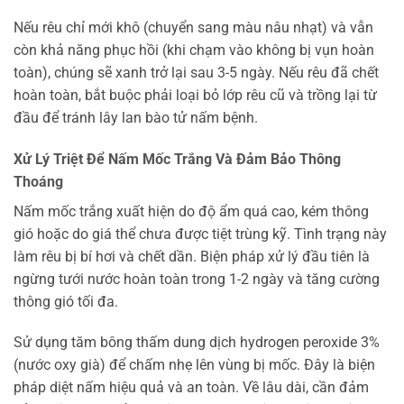
Nếu rêu chỉ mới khô (chuyển sang màu nâu nhạt) và vẫn
còn khả năng phục hồi (khi chạm vào không bị vụn hoàn
toàn), chúng sẽ xanh trở lại sau 3-5 ngày. Nếu rêu đã chết
hoàn toàn, bắt buộc phải loại bỏ lớp rêu cũ và trồng lại từ
đầu để tránh lây lan bào tử nấm bệnh.
Xử Lý Triệt Để Nấm Mốc Trắng Và Đảm Bảo Thông
Thoáng
Nấm mốc trắng xuất hiện do độ ẩm quá cao, kém thông
gió hoặc do giá thể chưa được tiệt trùng kỹ. Tình trạng này
làm rêu bị bí hơi và chết dần. Biện pháp xử lý đầu tiên là
ngừng tưới nước hoàn toàn trong 1-2 ngày và tăng cường
thông gió tối đa.
Sử dụng tăm bông thấm dung dịch hydrogen peroxide 3%
(nước oxy già) để chấm nhẹ lên vùng bị mốc. Đây là biện
pháp diệt nấm hiệu quả và an toàn. Về lâu dài, cần đảm