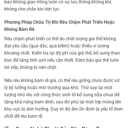
bảo không gian trồng luôn có sự lưu thông không khí,
không che chắn kín liên tục.
Phương Pháp Chữa Trị Khi Rêu Chậm Phát Triển Hoặc
Không Bám Rễ
Rêu chậm phát triển có thể do chất lượng giá thể không
đạt yêu cầu (quá đặc, quá kiềm) hoặc thiếu vi lượng
khoáng chất. Kiểm tra lại độ pH của giá thể, bổ sung than
bùn để tăng tính axit nếu cần thiết. Đảm bảo giá thể luôn
tơi xốp, không bị nén chặt.
Nếu rêu không bám rễ giả, có thể rêu giống chưa được xử
lý kỹ lưỡng hoặc môi trường quá khô. Thử xay lại một
lượng nhỏ rêu với công thức sinh tố bổ sung sữa chua để
tăng khả năng bám dính, sau đó phủ lại một lớp mỏng lên
khu vực bị ảnh hưởng. Duy trì độ ẩm ổn định là yếu tố then
chốt để rêu bám rễ.