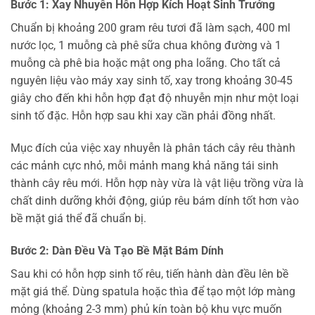
Bước 1: Xay Nhuyễn Hỗn Hợp Kích Hoạt Sinh Trưởng
Chuẩn bị khoảng 200 gram rêu tươi đã làm sạch, 400 ml
nước lọc, 1 muỗng cà phê sữa chua không đường và 1
muỗng cà phê bia hoặc mật ong pha loãng. Cho tất cả
nguyên liệu vào máy xay sinh tố, xay trong khoảng 30-45
giây cho đến khi hỗn hợp đạt độ nhuyễn mịn như một loại
sinh tố đặc. Hỗn hợp sau khi xay cần phải đồng nhất.
Mục đích của việc xay nhuyễn là phân tách cây rêu thành
các mảnh cực nhỏ, mỗi mảnh mang khả năng tái sinh
thành cây rêu mới. Hỗn hợp này vừa là vật liệu trồng vừa là
chất dinh dưỡng khởi động, giúp rêu bám dính tốt hơn vào
bề mặt giá thể đã chuẩn bị.
Bước 2: Dàn Đều Và Tạo Bề Mặt Bám Dính
Sau khi có hỗn hợp sinh tố rêu, tiến hành dàn đều lên bề
mặt giá thể. Dùng spatula hoặc thìa để tạo một lớp màng
mỏng (khoảng 2-3 mm) phủ kín toàn bộ khu vực muốn