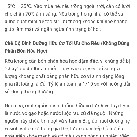
15°C – 25°C. Vào mùa hè, nếu trồng ngoài trời, cần có lưới
che chắn 70% ánh sáng. Nếu trồng trong nhà, có thể sử
dụng quạt mini để tạo sự lưu thông không khí nhẹ nhàng,
giúp làm mát và ngăn ngừa tình trạng bí hơi.
Chế Độ Dinh Dưỡng Hữu Cơ Tối Ưu Cho Rêu (Không Dùng
Phân Bón Hóa Học)
Rêu không cần bón phân hóa học đậm đặc, vì chúng dễ bị
“cháy” do dư thừa muối. Thay vào đó, việc bổ sung vi
lượng khoáng chất bằng phân hữu cơ vi sinh dạng lỏng
pha rất loãng là đủ. Tỷ lệ an toàn là 1/10 so với hướng dẫn
sử dụng thông thường.
Ngoài ra, một nguồn dinh dưỡng hữu cơ tự nhiên tuyệt vời
là nước vo gạo hoặc nước luộc rau củ đã nguội. Những
nguồn này chứa tinh bột và vitamin B, giúp nuôi dưỡng hệ
vi sinh vật có lợi trong giá thể, từ đó gián tiếp hỗ trợ rêu
phát triển khỏe mạnh và có màu xanh bóng tự nhiên. Việc