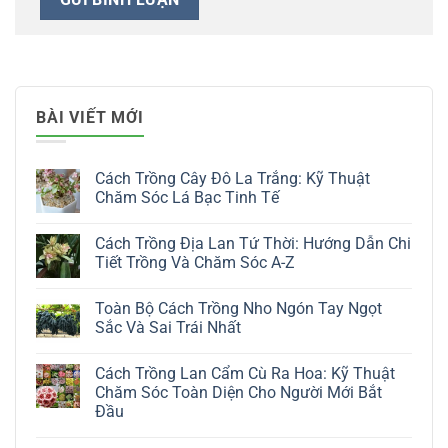
BÀI VIẾT MỚI
Cách Trồng Cây Đô La Trắng: Kỹ Thuật
Chăm Sóc Lá Bạc Tinh Tế
Không
có
Cách Trồng Địa Lan Tứ Thời: Hướng Dẫn Chi
bình
luận
Tiết Trồng Và Chăm Sóc A-Z
ở
Cách
Không
Trồng
có
Toàn Bộ Cách Trồng Nho Ngón Tay Ngọt
Cây
bình
Đô
luận
Sắc Và Sai Trái Nhất
La
ở
Trắng:
Cách
Không
Kỹ
Trồng
có
Cách Trồng Lan Cẩm Cù Ra Hoa: Kỹ Thuật
Thuật
Địa
bình
Chăm
Lan
luận
Chăm Sóc Toàn Diện Cho Người Mới Bắt
Sóc
Tứ
ở
Đầu
Lá
Thời:
Toàn
Bạc
Hướng
Bộ
Không
Tinh
Dẫn
Cách
có